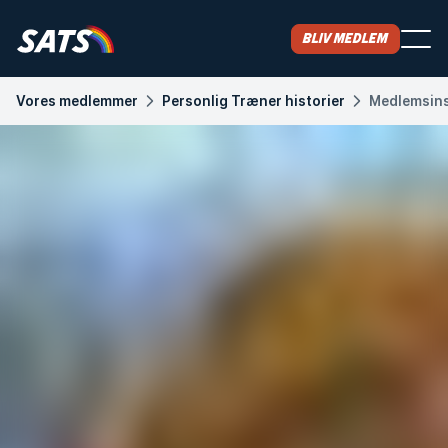
Bliv medlem
Vores medlemmer
Personlig Træner historier
Medlemsins