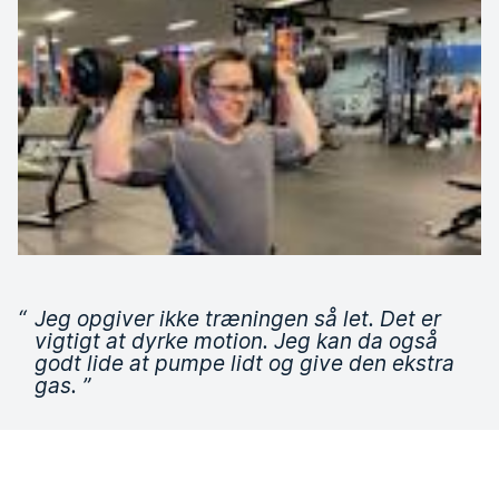
“
Jeg opgiver ikke træningen så let. Det er
vigtigt at dyrke motion. Jeg kan da også
godt lide at pumpe lidt og give den ekstra
gas.
”
Vi er meget imponerede over Thomas' positive indstilling og
indsats når det kommer til træningen! Vi håber, du også blev