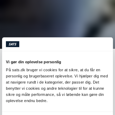
MEDLEMSINSPIRATION THOMAS
Vi gør din oplevelse personlig
På sats.dk bruger vi cookies for at sikre, at du får en
personlig og brugerbaseret oplevelse. Vi hjælper dig med
Mød Thomas! Thomas har Downs syndrom og arbejder
at navigere rundt i de kategorier, der passer dig. Det
til dagligt som butiksmedarbejder i Rema 1000, hvilket
benytter vi cookies og andre teknologier til for at kunne
indebærer mange løft og mange skridt i løbet af dagen.
Derudover træner han i SATS 2-4 gange om ugen og
sikre og måle performance, så vi løbende kan gøre din
elsker at give den gas.
oplevelse endnu bedre.