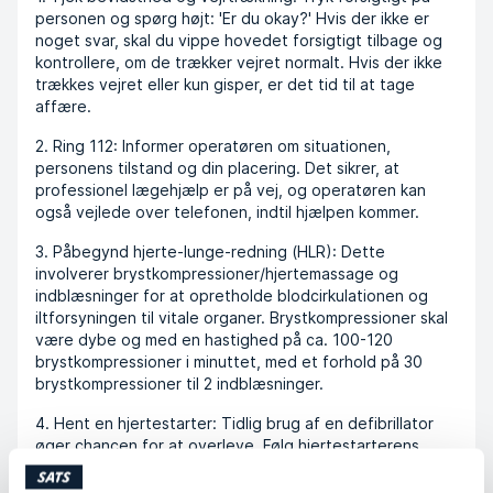
personen og spørg højt: 'Er du okay?' Hvis der ikke er
noget svar, skal du vippe hovedet forsigtigt tilbage og
kontrollere, om de trækker vejret normalt. Hvis der ikke
trækkes vejret eller kun gisper, er det tid til at tage
affære.
2. Ring 112: Informer operatøren om situationen,
personens tilstand og din placering. Det sikrer, at
professionel lægehjælp er på vej, og operatøren kan
også vejlede over telefonen, indtil hjælpen kommer.
3. Påbegynd hjerte-lunge-redning (HLR): Dette
involverer brystkompressioner/hjertemassage og
indblæsninger for at opretholde blodcirkulationen og
iltforsyningen til vitale organer. Brystkompressioner skal
være dybe og med en hastighed på ca. 100-120
brystkompressioner i minuttet, med et forhold på 30
brystkompressioner til 2 indblæsninger.
4. Hent en hjertestarter: Tidlig brug af en defibrillator
øger chancen for at overleve. Følg hjertestarterens
anvisninger og fortsæt med HLR, indtil ambulancen
ankommer