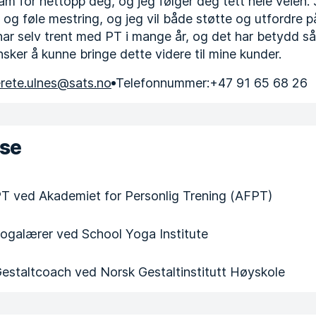
am for nettopp deg, og jeg følger deg tett hele veien.
s og føle mestring, og jeg vil både støtte og utfordre 
 har selv trent med PT i mange år, og det har betydd s
sker å kunne bringe dette videre til mine kunder.
rete.ulnes@sats.no
Telefonnummer:
+47 91 65 68 26
ise
 PT ved Akademiet for Personlig Trening (AFPT)
 yogalærer ved School Yoga Institute
 Gestaltcoach ved Norsk Gestaltinstitutt Høyskole