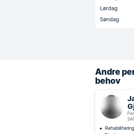
Lørdag
Søndag
Andre per
behov
J
G
Per
SA
Rehabiliterin