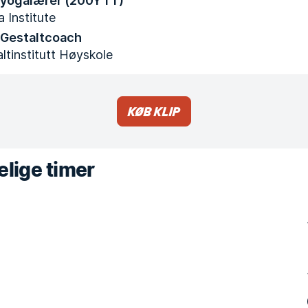
t yogalærer (200YTT)
 Institute
t Gestaltcoach
ltinstitutt Høyskole
Køb klip
lige timer