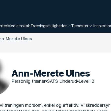
nter
Medlemskab
Træningsmuligheder
Tjenester
Inspiratio
nn-Merete Ulnes
Ann-Merete Ulnes
Personlig træner
SATS Linderud
Level: 2
i treningen morsom, enkel og effektiv. Vi skreddersyr