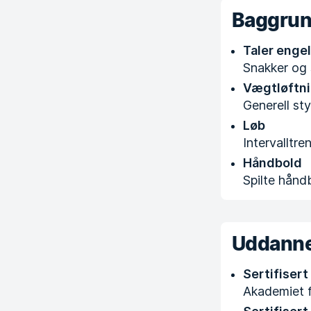
Baggru
Taler enge
Snakker og 
Vægtløftn
Generell st
Løb
Intervalltr
Håndbold
Spilte håndb
Uddanne
Sertifisert
Akademiet f