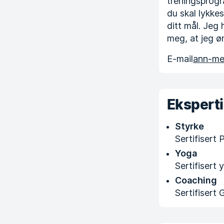
treningsprogr
du skal lykke
ditt mål. Jeg
meg, at jeg øn
E-mail
ann-me
Ekspert
Styrke
Sertifisert
Yoga
Sertifisert
Coaching
Sertifisert