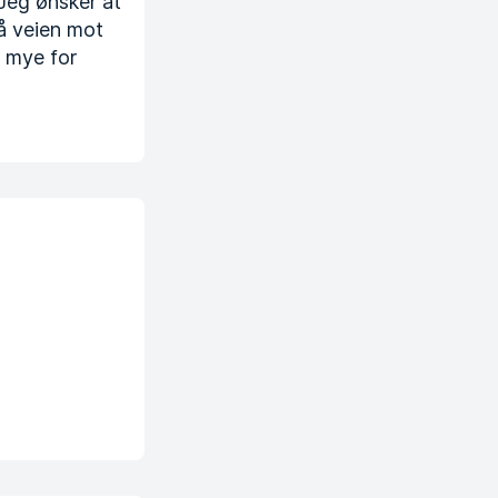
 Jeg ønsker at
på veien mot
å mye for