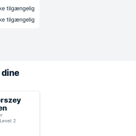
ke tilgængelig
ke tilgængelig
 dine
rszey
en
er
Level: 2