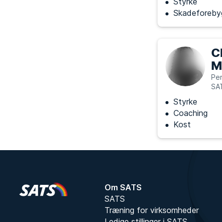
Styrke
Skadeforeby
C
M
Per
SA
Styrke
Coaching
Kost
Om SATS
SATS
Træning for virksomheder
Ledige stillinger i SATS