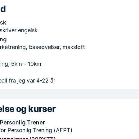
nd
lsk
skriver engelsk
ing
yrketrening, baseøvelser, maksløft
ening, 5km - 10km
all fra jeg var 4-22 år
lse og kurser
 Personlig Trener
or Personlig Trening (AFPT)