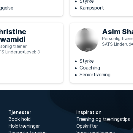
Styrke
ggelse
Kampsport
hristine
Asim Sha
wamidi
Personlig træn
SATS Linderud
sonlig træner
TS Linderud
Level: 3
Styrke
Coaching
Seniortræning
Tjenester
Inspiration
Book hold
Træning og træningstips
Holdtræninger
Opskrifter
Personlig træning
Vores medlemmer