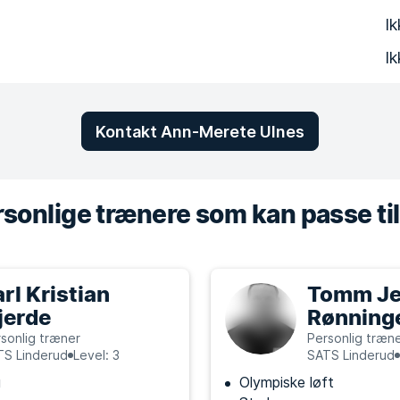
Ik
Ik
Kontakt Ann-Merete Ulnes
sonlige trænere som kan passe til
arl Kristian
Tomm Je
jerde
Rønning
sonlig træner
Personlig træn
TS Linderud
Level: 3
SATS Linderud
g
Olympiske løft