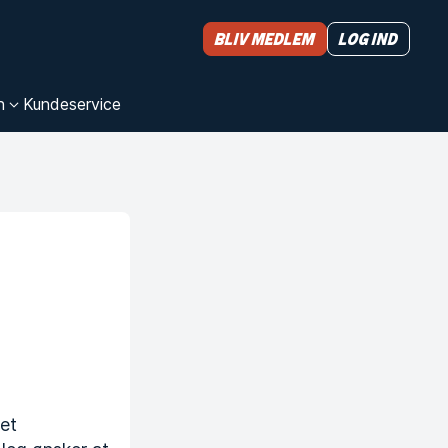
Bliv medlem
Log ind
n
Kundeservice
 et