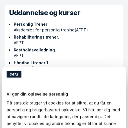
Uddannelse og kurser
Personlig Trener
Akademiet for personlig trening(AFPT)
Rehabiliterings trener.
AFPT
Kostholdsveiledning.
AFPT
Håndball trener 1
Norges Håndball Forbund
Køb klip
Vi gør din oplevelse personlig
På sats.dk bruger vi cookies for at sikre, at du får en
personlig og brugerbaseret oplevelse. Vi hjælper dig med
Tilgængelige timer
at navigere rundt i de kategorier, der passer dig. Det
benytter vi cookies og andre teknologier til for at kunne
Mandag
06:00 - 22:00