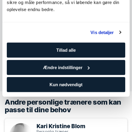
sikre og måle performance, så vi løbende kan gøre din
Tirsdag
06:00 - 22:00
oplevelse endnu bedre.
Onsdag
06:00 - 22:00
Torsdag
06:00 - 22:00
Vis detaljer
Fredag
06:00 - 21:00
Lørdag
08:00 - 18:00
Tillad alle
Søndag
08:00 - 20:00
Ændre indstillinger
Kontakt Bernt Lund
Kun nødvendigt
Andre personlige trænere som kan
passe til dine behov
Kari Kristine Blom
Personlig træner