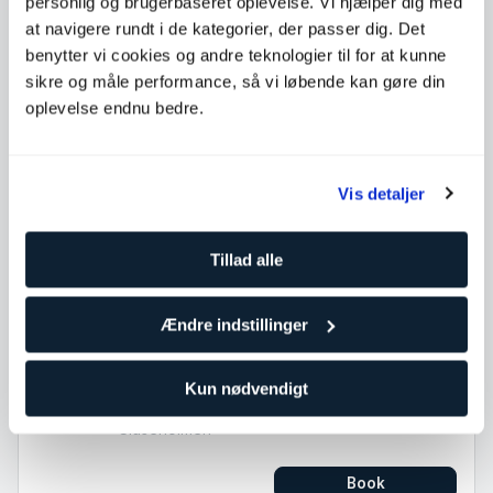
personlig og brugerbaseret oplevelse. Vi hjælper dig med
at navigere rundt i de kategorier, der passer dig. Det
09:00
Stram op
benytter vi cookies og andre teknologier til for at kunne
60
min
med Cintia Lorena Lopez
sikre og måle performance, så vi løbende kan gøre din
Adelgade
oplevelse endnu bedre.
Book
Vis detaljer
10:00
Pilates
60
min
med Cintia Lorena Lopez
Tillad alle
Adelgade
Book
Ændre indstillinger
18:30
Pilates HIIT
Kun nødvendigt
60
min
med Cintia Lorena Lopez
Sluseholmen
Book