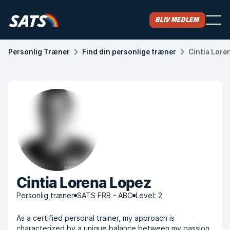
Bliv medlem
Personlig Træner
Find din personlige træner
Cintia Lore
Cintia Lorena Lopez
Personlig træner
SATS FRB - ABC
Level: 2
As a certified personal trainer, my approach is
characterized by a unique balance between my passion