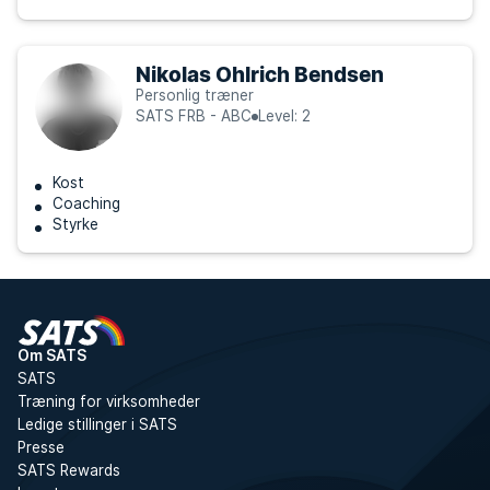
Nikolas Ohlrich Bendsen
Personlig træner
SATS FRB - ABC
Level: 2
Kost
Coaching
Styrke
Om SATS
SATS
Træning for virksomheder
Ledige stillinger i SATS
Presse
SATS Rewards