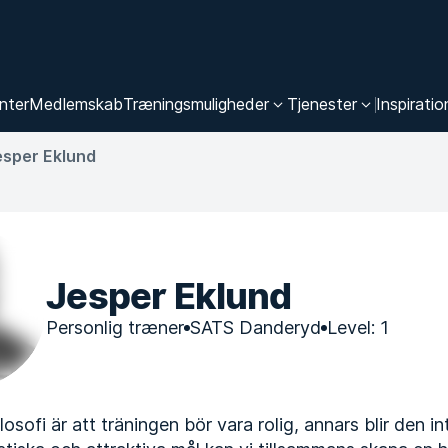
nter
Medlemskab
Træningsmuligheder
Tjenester
Inspiratio
esper Eklund
Jesper Eklund
Personlig træner
SATS Danderyd
Level: 1
losofi är att träningen bör vara rolig, annars blir den 