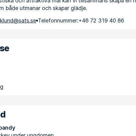
istiska och attraktiva mål kan vi tillsammans skapa en h
om både utmanar och skapar glädje.
eklund@sats.se
Telefonnummer:
+46 72 319 40 86
ise
ng
nd
 bandy
ockey under ungdomen.