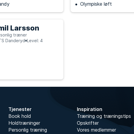
andy
Olympiske løft
mil Larsson
sonlig træner
TS Danderyd
Level: 4
Tjenester
Inspiration
Book hold
Træning og træningstips
Holdtræninger
Opskrifter
Personlig træning
Vores medlemmer