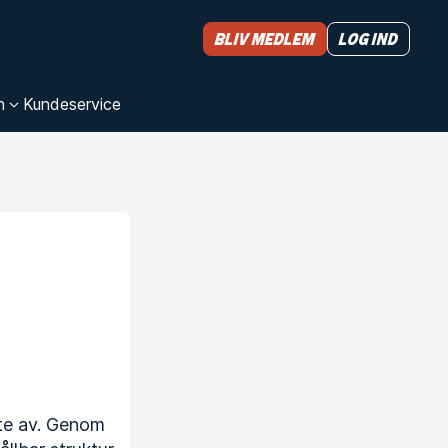
Bliv medlem
Log ind
n
Kundeservice
inte av. Genom