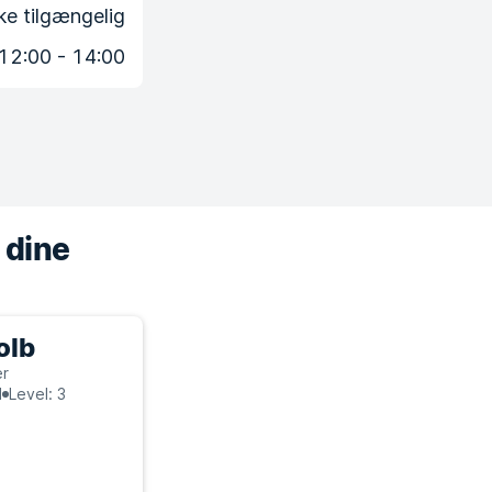
ke tilgængelig
12:00 - 14:00
 dine
olb
er
d
Level: 3