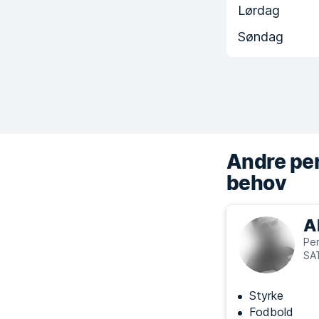
Lørdag
Søndag
Andre per
behov
A
Per
SA
Styrke
Fodbold