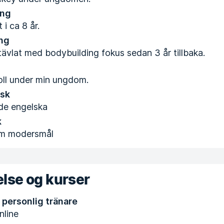
ing
 i ca 8 år.
ng
tävlat med bodybuilding fokus sedan 3 år tillbaka.
oll under min ungdom.
lsk
nde engelska
k
m modersmål
lse og kurser
 personlig tränare
line