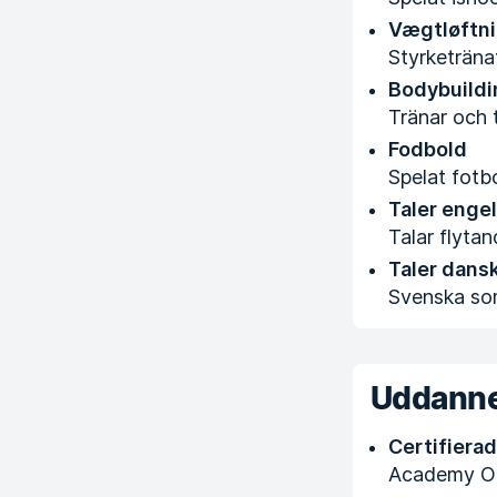
Vægtløftn
Styrketränat
Bodybuildi
Tränar och 
Fodbold
Spelat fotb
Taler enge
Talar flyta
Taler dans
Svenska so
Uddanne
Certifierad
Academy On