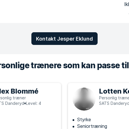
Ik
Kontakt Jesper Eklund
sonlige trænere som kan passe til
lex Blommé
Lotten K
sonlig træner
Personlig træn
TS Danderyd
Level: 4
SATS Dandery
Styrke
Seniortræning