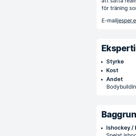
att sätta real
för träning s
E-mail
jesper.
Ekspert
Styrke
Kost
Andet
Bodybuildi
Baggru
Ishockey /
Spelat ish