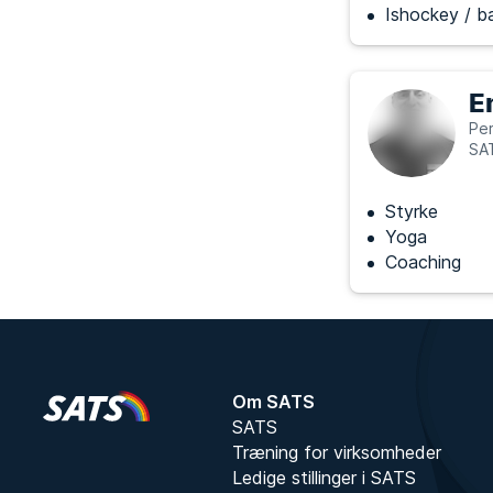
Ishockey / b
E
Per
SA
Styrke
Yoga
Coaching
Om SATS
SATS
Træning for virksomheder
Ledige stillinger i SATS