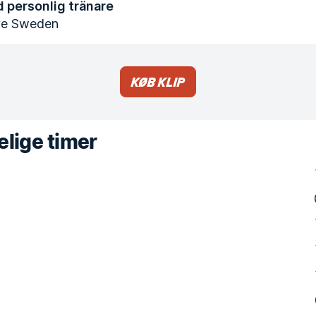
d personlig tränare
ve Sweden
Køb klip
lige timer