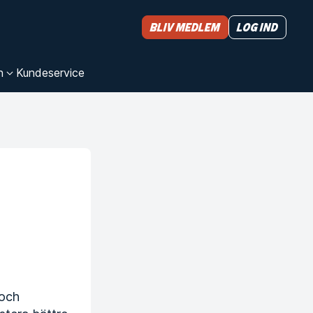
Bliv medlem
Log ind
n
Kundeservice
 och