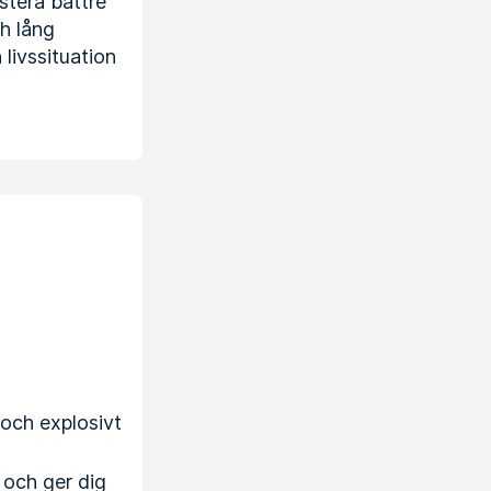
estera bättre
h lång
 livssituation
t och explosivt
 och ger dig