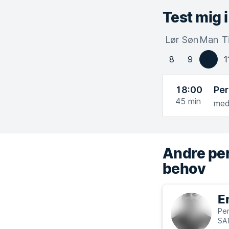
Test mig 
Lør
Søn
Man
T
8
9
10
1
18:00
Per
45
min
med
Andre per
behov
E
Per
SA