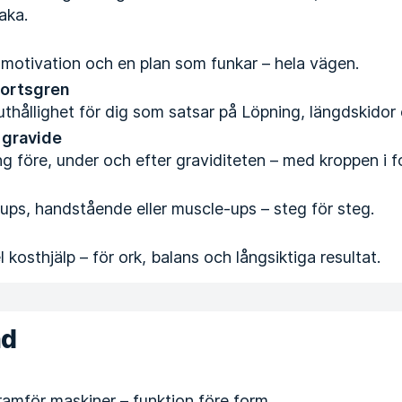
baka.
, motivation och en plan som funkar – hela vägen.
portsgren
thållighet för dig som satsar på Löpning, längdskidor e
 gravide
ng före, under och efter graviditeten – med kroppen i f
l-ups, handstående eller muscle-ups – steg för steg.
 kosthjälp – för ork, balans och långsiktiga resultat.
nd
framför maskiner – funktion före form.