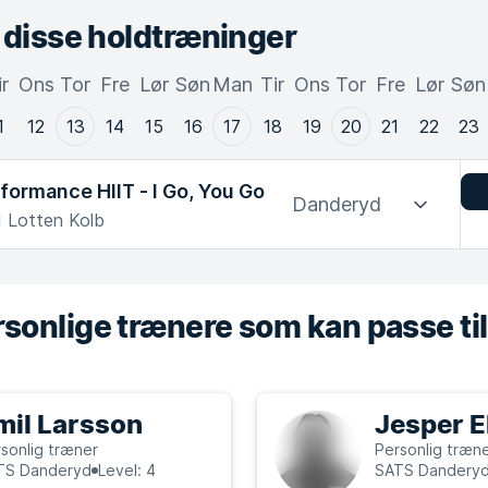
i disse holdtræninger
ir
Ons
Tor
Fre
Lør
Søn
Man
Tir
Ons
Tor
Fre
Lør
Søn
1
12
13
14
15
16
17
18
19
20
21
22
23
formance HIIT - I Go, You Go
Danderyd
 Lotten Kolb
sonlige trænere som kan passe til
mil Larsson
Jesper E
sonlig træner
Personlig træn
TS Danderyd
Level: 4
SATS Dandery