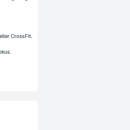
ller CrossFit.
okus.