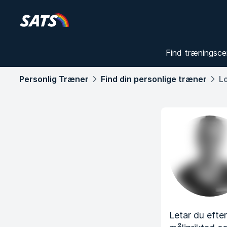
Find træningsce
Personlig Træner
Find din personlige træner
L
Letar du efte