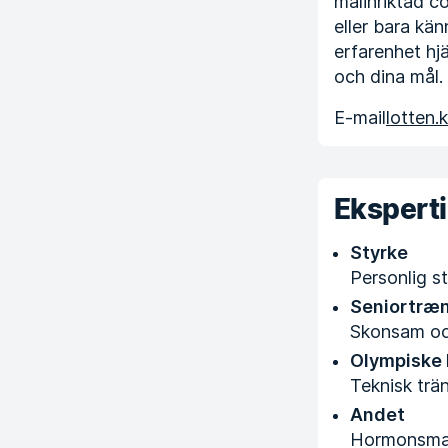
målinriktad co
eller bara kä
erfarenhet hjä
och dina mål.
E-mail
lotten.
Ekspert
Styrke
Personlig st
Seniortræ
Skonsam och 
Olympiske 
Teknisk trän
Andet
Hormonsmart