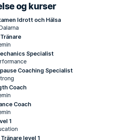
lse og kurser
amen Idrott och Hälsa
Dalarna
 Tränare
emin
echanics Specialist
erformance
pause Coaching Specialist
strong
ngth Coach
emin
rance Coach
emin
vel 1
ucation
 Tränare level 1