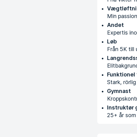
Vægtløftn
Min passion. 
Andet
Expertis ino
Løb
Från 5K till
Langrends
Elitbakgrund
Funktionel
Stark, rörli
Gymnast
Kroppskontro
Instruktør
25+ år som i