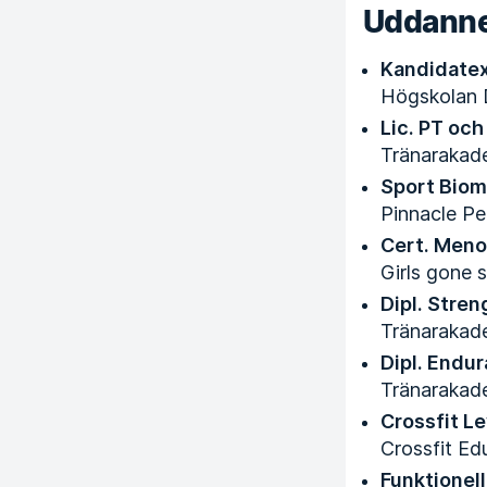
Uddanne
Kandidatex
Högskolan 
Lic. PT och
Tränarakad
Sport Biom
Pinnacle P
Cert. Meno
Girls gone 
Dipl. Stre
Tränarakad
Dipl. Endu
Tränarakad
Crossfit Le
Crossfit Ed
Funktionell