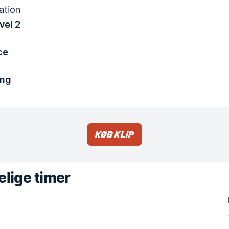
ation
vel 2
ce
ing
Køb klip
lige timer