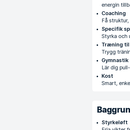
energin till
Coaching
Få struktur
Specifik s
Styrka och u
Træning til
Trygg träni
Gymnastik
Lär dig pul
Kost
Smart, enkel
Baggru
Styrkeløft
Fria vikter 