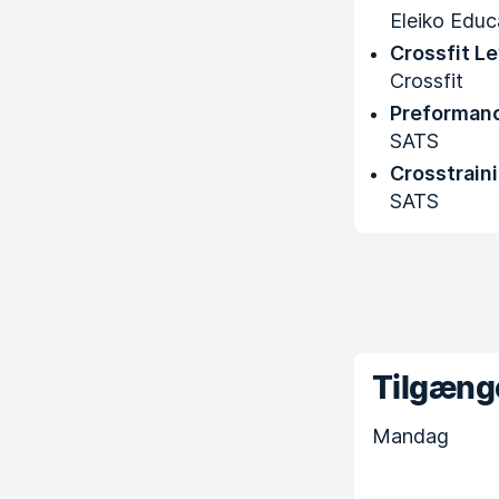
Eleiko Educ
Crossfit Le
Crossfit
Preforman
SATS
Crosstrain
SATS
Tilgænge
Mandag