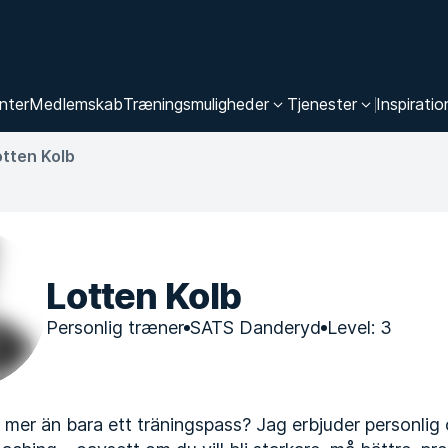
nter
Medlemskab
Træningsmuligheder
Tjenester
Inspiratio
otten Kolb
Lotten Kolb
Personlig træner
SATS Danderyd
Level: 3
r mer än bara ett träningspass? Jag erbjuder personlig