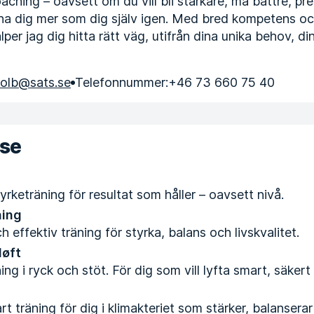
aching – oavsett om du vill bli starkare, må bättre, pr
nna dig mer som dig själv igen. Med bred kompetens oc
lper jag dig hitta rätt väg, utifrån dina unika behov, din
kolb@sats.se
Telefonnummer:
+46 73 660 75 40
ise
yrketräning för resultat som håller – oavsett nivå.
ning
effektiv träning för styrka, balans och livskvalitet.
løft
ing i ryck och stöt. För dig som vill lyfta smart, säker
 träning för dig i klimakteriet som stärker, balanserar