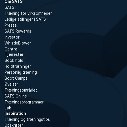
Om SATS
SATS
Træning for virksomheder
Ledige stillinger i SATS
Presse
SATS Rewards
Investor
WhistleBlower
Centre
Tjenester
Book hold
Holdtræninger
Personlig træning
Boot Camps
Øvelser
Træningsområdet
SATS Online
Træningsprogrammer
Løb
Inspiration
Træning og træningstips
Opskrifter