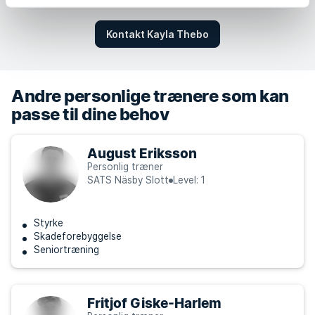
Kontakt Kayla Thebo
Andre personlige trænere som kan
passe til dine behov
August Eriksson
Personlig træner
SATS Näsby Slott
Level: 1
Styrke
Skadeforebyggelse
Seniortræning
Fritjof Giske-Harlem