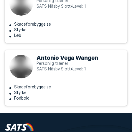
Personlig træner
SATS Näsby Slott
Level: 1
Skadeforebyggelse
Styrke
Løb
Antonio Vega Wangen
Personlig træner
SATS Näsby Slott
Level: 1
Skadeforebyggelse
Styrke
Fodbold