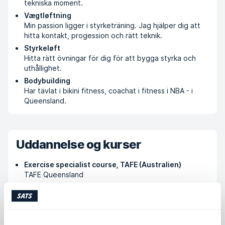
tekniska moment.
Vægtløftning
Min passion ligger i styrketräning. Jag hjälper dig att
hitta kontakt, progession och rätt teknik.
Styrkeløft
Hitta rätt övningar för dig för att bygga styrka och
uthållighet.
Bodybuilding
Har tävlat i bikini fitness, coachat i fitness i NBA - i
Queensland.
Uddannelse og kurser
Exercise specialist course, TAFE (Australien)
TAFE Queensland
Nutrition for athletes
TAFE
Exercise science ▪ Developing strengt and
conditioning programs ▪ Advance anatomi ▪ Posture