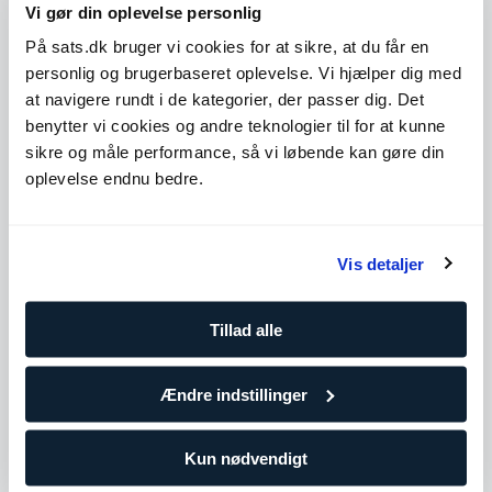
▪ Instr
Vi gør din oplevelse personlig
TAFE Queensland
På sats.dk bruger vi cookies for at sikre, at du får en
personlig og brugerbaseret oplevelse. Vi hjælper dig med
at navigere rundt i de kategorier, der passer dig. Det
Køb klip
benytter vi cookies og andre teknologier til for at kunne
sikre og måle performance, så vi løbende kan gøre din
oplevelse endnu bedre.
Tilgængelige timer
Mandag
11:00 - 20:00
Vis detaljer
Tirsdag
11:00 - 20:00
Onsdag
08:00 - 17:00
Tillad alle
Torsdag
08:00 - 17:00
Fredag
08:00 - 17:00
Ændre indstillinger
Lørdag
Ikke tilgængelig
Kun nødvendigt
Søndag
Ikke tilgængelig