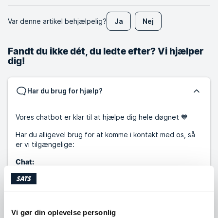
Var denne artikel behjælpelig?
Ja
Nej
Fandt du ikke dét, du ledte efter? Vi hjælper
dig!
Har du brug for hjælp?
Vores chatbot er klar til at hjælpe dig hele døgnet 💙
Har du alligevel brug for at komme i kontakt med os, så
er vi tilgængelige:
Chat:
10:00-14:00
Mandag - Fredag:
Telefon: ☀️Sommerlukket fra d. 29.06 til og med d. 07.08
☀️
Vi gør din oplevelse personlig