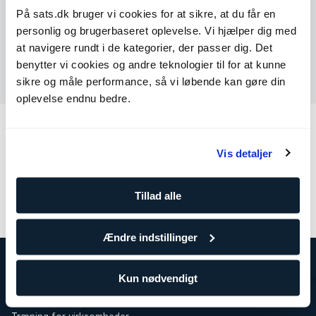
På sats.dk bruger vi cookies for at sikre, at du får en
Tal med os
personlig og brugerbaseret oplevelse. Vi hjælper dig med
at navigere rundt i de kategorier, der passer dig. Det
Send os en besked
benytter vi cookies og andre teknologier til for at kunne
sikre og måle performance, så vi løbende kan gøre din
oplevelse endnu bedre.
Andre kategorier
Vis detaljer
Min side
Medlemskab
Betaling
Træning
Tillad alle
Tjenester
Ændre indstillinger
Kun nødvendigt
Om SATS
SATS