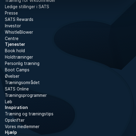
Træning for virksomheder
Ledige stillinger i SATS
Presse
SATS Rewards
Investor
WhistleBlower
Centre
Tjenester
Book hold
Holdtræninger
Personlig træning
Boot Camps
Øvelser
Træningsområdet
SATS Online
Træningsprogrammer
Løb
Inspiration
Træning og træningstips
Opskrifter
Vores medlemmer
Hjælp