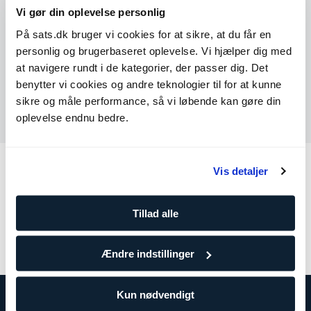
Telefon: ☀️Sommerlukket fra d. 29.06 til og med d. 07.08
Vi gør din oplevelse personlig
☀️
På sats.dk bruger vi cookies for at sikre, at du får en
personlig og brugerbaseret oplevelse. Vi hjælper dig med
Tal med os
at navigere rundt i de kategorier, der passer dig. Det
benytter vi cookies og andre teknologier til for at kunne
sikre og måle performance, så vi løbende kan gøre din
Send os en besked
oplevelse endnu bedre.
Andre kategorier
Vis detaljer
Tillad alle
Min side
Medlemskab
Betaling
Tjenester
Centerinformation
Ændre indstillinger
Kun nødvendigt