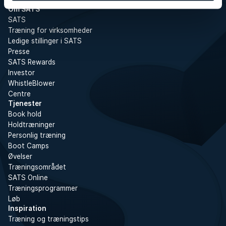
Om SATS
SATS
Træning for virksomheder
Ledige stillinger i SATS
Presse
SATS Rewards
Investor
WhistleBlower
Centre
Tjenester
Book hold
Holdtræninger
Personlig træning
Boot Camps
Øvelser
Træningsområdet
SATS Online
Træningsprogrammer
Løb
Inspiration
Træning og træningstips