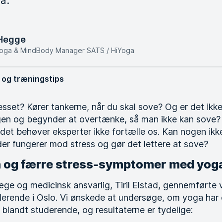
a.
 Hegge
Yoga & MindBody Manager SATS / HiYoga
 og træningstips
resset? Kører tankerne, når du skal sove? Og er det ikke
ngen og begynder at overtænke, så man ikke kan sove? 
, det behøver eksperter ikke fortælle os. Kan nogen ikke
der fungerer mod stress og gør det lettere at sove?
 og færre stress-symptomer med yog
 og medicinsk ansvarlig, Tiril Elstad, gennemførte v
erende i Oslo. Vi ønskede at undersøge, om yoga har 
 blandt studerende, og resultaterne er tydelige: