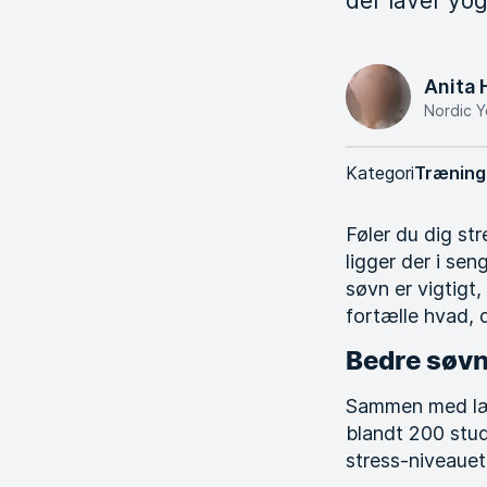
der laver yog
Anita
Nordic 
Kategori
Træning
Føler du dig st
ligger der i se
søvn er vigtigt
fortælle hvad, 
Bedre søvn
Sammen med læge
blandt 200 stud
stress-niveauet