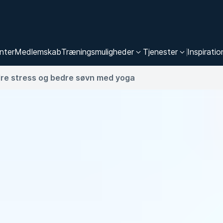
nter
Medlemskab
Træningsmuligheder
Tjenester
Inspiratio
re stress og bedre søvn med yoga