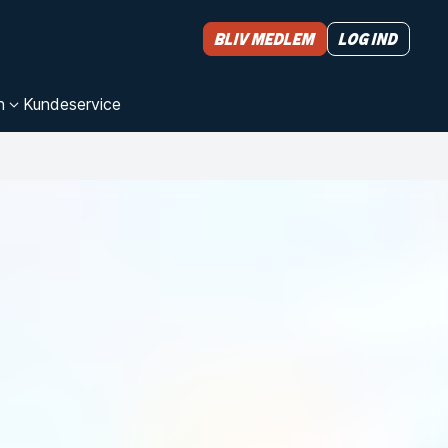
Bliv medlem
Log ind
n
Kundeservice