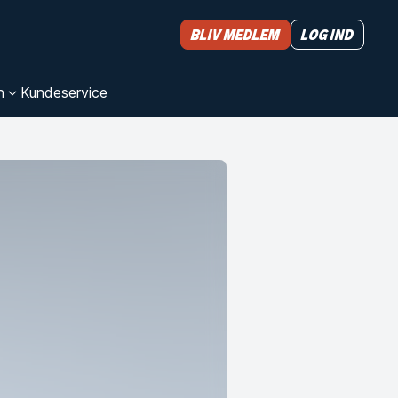
Bliv medlem
Log ind
n
Kundeservice