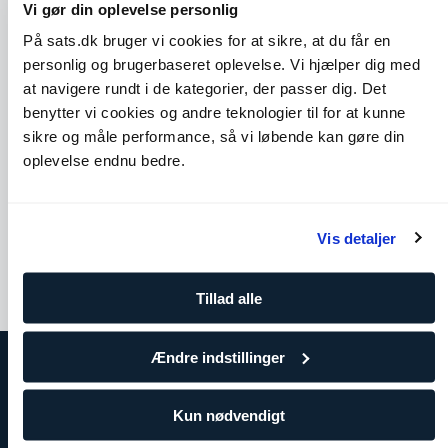
Vi gør din oplevelse personlig
På sats.dk bruger vi cookies for at sikre, at du får en
personlig og brugerbaseret oplevelse. Vi hjælper dig med
at navigere rundt i de kategorier, der passer dig. Det
benytter vi cookies og andre teknologier til for at kunne
sikre og måle performance, så vi løbende kan gøre din
Cobra
Seated Spinal Twist
oplevelse endnu bedre.
Skuldre
Core
Bryst
Ben og glutes
Ryg
Vis detaljer
Tillad alle
Ændre indstillinger
Om SATS
Kun nødvendigt
SATS
Træning for virksomheder