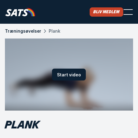
Bliv medlem
Træningsøvelser
Plank
Start video
PLANK