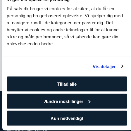
På sats.dk bruger vi cookies for at sikre, at du får en
personlig og brugerbaseret oplevelse. Vi hjælper dig med
at navigere rundt i de kategorier, der passer dig. Det
benytter vi cookies og andre teknologier til for at kunne
sikre og måle performance, så vi løbende kan gøre din
Cobra
Seated Spinal Twist
oplevelse endnu bedre.
Skuldre
Core
Bryst
Ben og glutes
Ryg
Vis detaljer
Tillad alle
Ændre indstillinger
Om SATS
SATS
Kun nødvendigt
Træning for virksomheder
Ledige stillinger i SATS