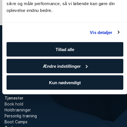
sikre og måle performance, så vi løbende kan gøre din
oplevelse endnu bedre.
Vis detaljer
Om SATS
Tillad alle
SATS
Træning for virksomheder
Ledige stillinger i SATS
Ændre indstillinger
Presse
SATS Rewards
Investor
Kun nødvendigt
WhistleBlower
Centre
Tjenester
Book hold
Holdtræninger
Personlig træning
Boot Camps