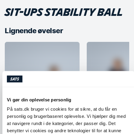
SIT-UPS STABILITY BALL
Lignende øvelser
Vi gør din oplevelse personlig
Cobra
Seated Spinal Twist
På sats.dk bruger vi cookies for at sikre, at du får en
personlig og brugerbaseret oplevelse. Vi hjælper dig med
Skuldre
Core
Bryst
Ben og glutes
Ryg
at navigere rundt i de kategorier, der passer dig. Det
benytter vi cookies og andre teknologier til for at kunne