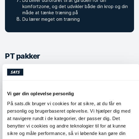
Du bliver udfordret til at gå uden for din
komfortzone, og det udvikler både din krop og din
måde at tænke træning på
Du lærer meget om træning
PT pakker
Vores personlige trænere er de bedste inden for deres felt,
og træningen bliver skræddersyet til dinebehov og
træningsmål.
Vi gør din oplevelse personlig
12 ugers
Træn med PT p
På sats.dk bruger vi cookies for at sikre, at du får en
transformation
abonnement
personlig og brugerbaseret oplevelse. Vi hjælper dig med
Du vil opnå garanterede
PT Abonnement er vo
at navigere rundt i de kategorier, der passer dig. Det
resultater på 12 uger ved at
populære produkt. De
benytter vi cookies og andre teknologier til for at kunne
deltage i ugentlige personlige
blandt andet den kont
træningssessioner, følge en
proces samt det pers
sikre og måle performance, så vi løbende kan gøre din
skræddersyet træningsplan,
kendskab, der komme