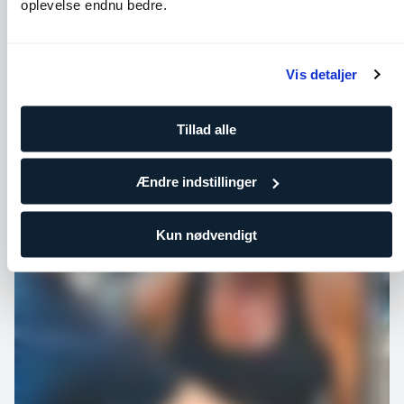
oplevelse endnu bedre.
gennemgå test og modtage
samarbejde. Ydermere
kostvejledning.
alsidigt, men sikrer s
aftaler, så din indsat
dine mål.
Vis detaljer
Tillad alle
Ændre indstillinger
Kun nødvendigt