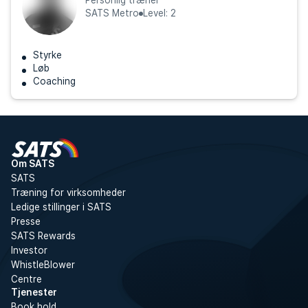
Personlig træner
SATS Metro
Level: 2
Styrke
Løb
Coaching
Om SATS
SATS
Træning for virksomheder
Ledige stillinger i SATS
Presse
SATS Rewards
Investor
WhistleBlower
Centre
Tjenester
Book hold