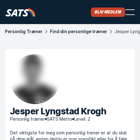
Bliv medlem
Personlig Træner
Find din personlige træner
Jesper Lyn
Jesper Lyngstad Krogh
Personlig træner
SATS Metro
Level: 2
Det viktigste for meg som personlig trener er at du skal
nå dine mål, enten dette er noe spesifikt eller for å føle