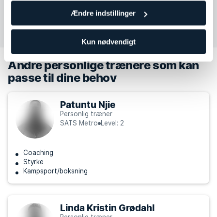
Ændre indstillinger
Kontakt Jesper Lyngstad Krogh
Kun nødvendigt
Andre personlige trænere som kan
passe til dine behov
Patuntu Njie
Personlig træner
SATS Metro
Level: 2
Coaching
Styrke
Kampsport/boksning
Linda Kristin Grødahl