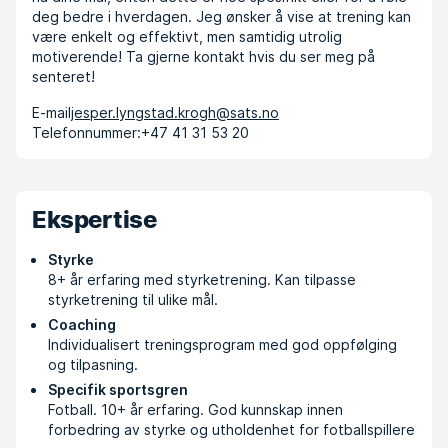
deg bedre i hverdagen. Jeg ønsker å vise at trening kan
være enkelt og effektivt, men samtidig utrolig
motiverende! Ta gjerne kontakt hvis du ser meg på
senteret!
E-mail
jesper.lyngstad.krogh@sats.no
Telefonnummer:
+47 41 31 53 20
Ekspertise
Styrke
8+ år erfaring med styrketrening. Kan tilpasse
styrketrening til ulike mål.
Coaching
Individualisert treningsprogram med god oppfølging
og tilpasning.
Specifik sportsgren
Fotball. 10+ år erfaring. God kunnskap innen
forbedring av styrke og utholdenhet for fotballspillere