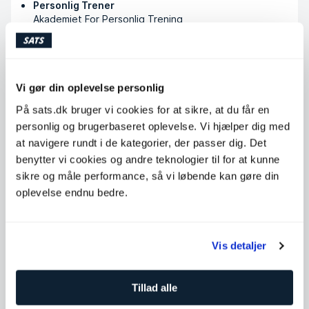
Personlig Trener
Akademiet For Personlig Trening
Køb klip
Vi gør din oplevelse personlig
På sats.dk bruger vi cookies for at sikre, at du får en
Tilgængelige timer
personlig og brugerbaseret oplevelse. Vi hjælper dig med
at navigere rundt i de kategorier, der passer dig. Det
Mandag
07:30 - 15:30
benytter vi cookies og andre teknologier til for at kunne
sikre og måle performance, så vi løbende kan gøre din
Tirsdag
12:00 - 20:00
oplevelse endnu bedre.
Onsdag
12:00 - 20:00
Torsdag
07:30 - 15:30
Fredag
07:30 - 15:30
Vis detaljer
Lørdag
Ikke tilgængelig
Søndag
Tillad alle
Ikke tilgængelig