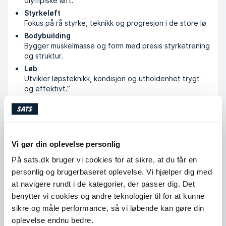
olympiske løft.”
Styrkeløft
Fokus på rå styrke, teknikk og progresjon i de store lø
Bodybuilding
Bygger muskelmasse og form med presis styrketrening
og struktur.
Løb
Utvikler løpsteknikk, kondisjon og utholdenhet trygt
og effektivt.”
Uddannelse og kurser
Vi gør din oplevelse personlig
Personlig Trener , Kostholdsveileder og mental
På sats.dk bruger vi cookies for at sikre, at du får en
trener
personlig og brugerbaseret oplevelse. Vi hjælper dig med
AFPT- Akademiet for personlig trener
at navigere rundt i de kategorier, der passer dig. Det
benytter vi cookies og andre teknologier til for at kunne
sikre og måle performance, så vi løbende kan gøre din
Køb klip
oplevelse endnu bedre.