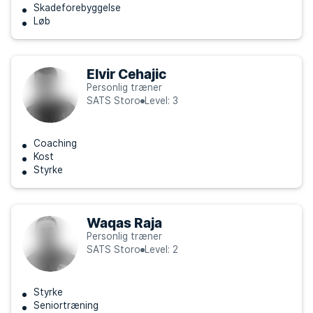
Skadeforebyggelse
Løb
Elvir Cehajic
Personlig træner
SATS Storo
Level: 3
Coaching
Kost
Styrke
Waqas Raja
Personlig træner
SATS Storo
Level: 2
Styrke
Seniortræning