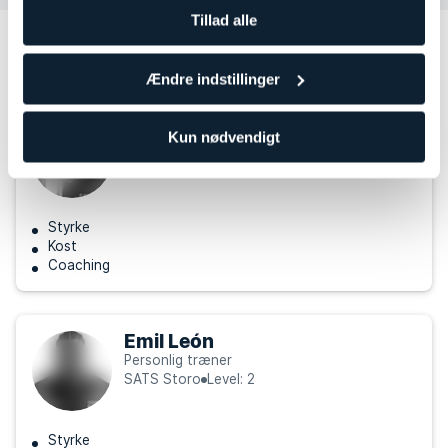
Tillad alle
Andre personlige trænere som kan
passe til dine behov
Ændre indstillinger
Tonje Wigstøl
Kun nødvendigt
Personlig træner
SATS Storo
Level: 2
Styrke
Kost
Coaching
Emil León
Personlig træner
SATS Storo
Level: 2
Styrke