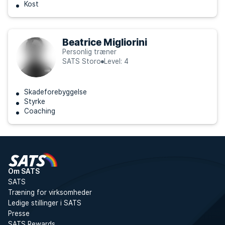
Kost
Beatrice Migliorini
Personlig træner
SATS Storo
Level: 4
Skadeforebyggelse
Styrke
Coaching
Om SATS
SATS
Træning for virksomheder
Ledige stillinger i SATS
Presse
SATS Rewards