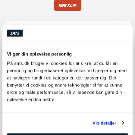
Køb klip
Tilgængelige timer
Mandag
07:00 - 20:00
Tirsdag
07:00 - 20:00
Vi gør din oplevelse personlig
Onsdag
07:00 - 16:00
På sats.dk bruger vi cookies for at sikre, at du får en
Torsdag
07:00 - 19:00
personlig og brugerbaseret oplevelse. Vi hjælper dig med
at navigere rundt i de kategorier, der passer dig. Det
Fredag
07:00 - 14:00
benytter vi cookies og andre teknologier til for at kunne
Lørdag
Ikke tilgængelig
sikre og måle performance, så vi løbende kan gøre din
Søndag
Ikke tilgængelig
oplevelse endnu bedre.
Kontakt Marius Høyen Skottner
Vis detaljer