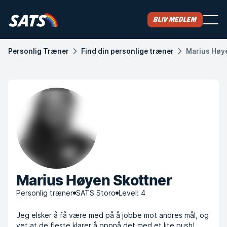
Bliv medlem
Personlig Træner
Find din personlige træner
Marius Høy
Marius Høyen Skottner
Personlig træner
SATS Storo
Level: 4
Jeg elsker å få være med på å jobbe mot andres mål, og
vet at de fleste klarer å oppnå det med et lite push!