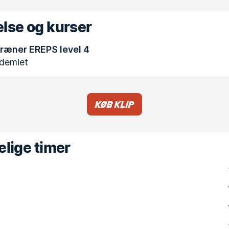
lse og kurser
Træner EREPS level 4
demiet
Køb klip
lige timer