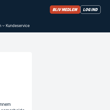
Bliv medlem
Log ind
n
Kundeservice
gennem