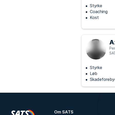
Styrke
Coaching
Kost
A
Per
SA
Styrke
Løb
Skadeforeby
Om SATS