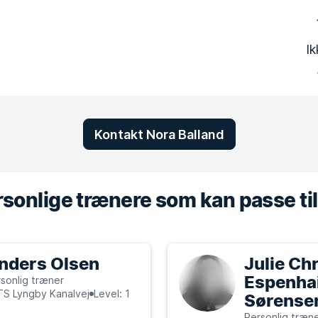
Ik
Kontakt Nora Balland
sonlige trænere som kan passe til
nders Olsen
Julie Chr
Espenha
sonlig træner
TS Lyngby Kanalvej
Level: 1
Sørense
Personlig træn