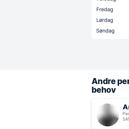
Fredag
Lørdag
Søndag
Andre per
behov
A
Per
SA