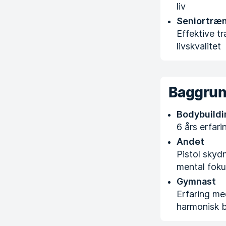
liv
Seniortræ
Effektive tr
livskvalitet
Baggru
Bodybuildi
6 års erfar
Andet
Pistol skydn
mental fok
Gymnast
Erfaring me
harmonisk 