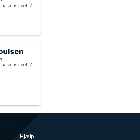
nalvej
Level: 2
oulsen
er
nalvej
Level: 2
Hjælp