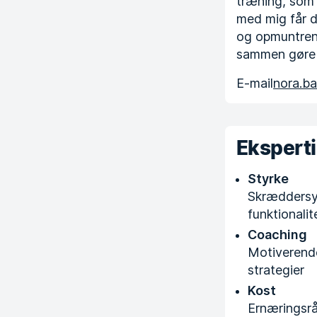
træning, som 
med mig får d
og opmuntrend
sammen gøre d
E-mail
nora.b
Ekspert
Styrke
Skræddersy
funktionali
Coaching
Motiverende
strategier
Kost
Ernæringsrå