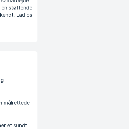
et samarbejde
i en støttende
rkendt. Lad os
og
m målrettede
er et sundt