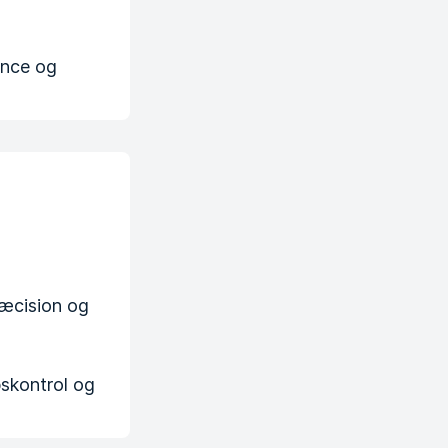
ance og
ræcision og
pskontrol og