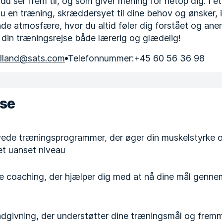
du ser frem til, og som giver mening for netop dig. I 
u en træning, skræddersyet til dine behov og ønsker, 
e atmosfære, hvor du altid føler dig forstået og ane
in træningsrejse både lærerig og glædelig!
alland@sats.com
Telefonnummer:
+45 60 56 36 98
ise
ede træningsprogrammer, der øger din muskelstyrke 
tet uanset niveau
 coaching, der hjælper dig med at nå dine mål genne
dgivning, der understøtter dine træningsmål og fremm