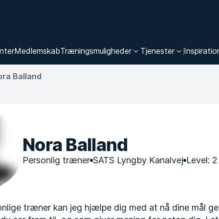
nter
Medlemskab
Træningsmuligheder
Tjenester
Inspiratio
ora Balland
Nora Balland
Personlig træner
SATS Lyngby Kanalvej
Level: 2
nlige træner kan jeg hjælpe dig med at nå dine mål 