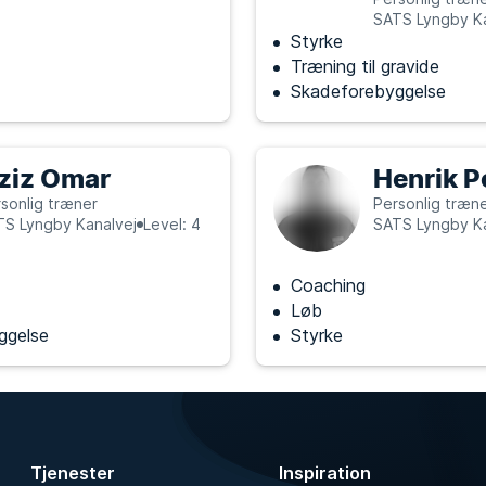
SATS Lyngby Ka
Styrke
Træning til gravide
Skadeforebyggelse
ziz Omar
Henrik P
sonlig træner
Personlig træn
TS Lyngby Kanalvej
Level: 4
SATS Lyngby Ka
Coaching
Løb
ggelse
Styrke
Tjenester
Inspiration