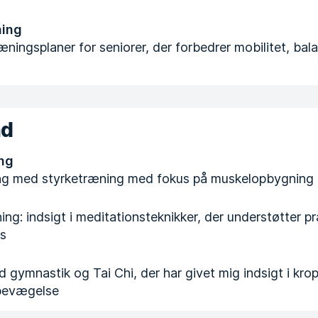
ning
æningsplaner for seniorer, der forbedrer mobilitet, bal
nd
ng
ing med styrketræning med fokus på muskelopbygning
ing: indsigt i meditationsteknikker, der understøtter p
us
d gymnastik og Tai Chi, der har givet mig indsigt i kro
bevægelse