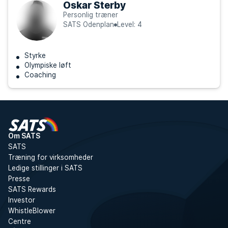
Oskar Sterby
Personlig træner
SATS Odenplan
Level: 4
Styrke
Olympiske løft
Coaching
Om SATS
SATS
Træning for virksomheder
Ledige stillinger i SATS
Presse
SATS Rewards
Investor
WhistleBlower
Centre