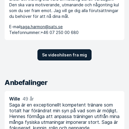
Den ska vara motiverande, utmanande och någonting kul
som du ser fram emot. Jag vill ge dig alla förutsättningar
du behöver för att nå dina mål.
E-mail
saga.harmon@sats.se
Telefonnummer:
+46 07 250 00 680
Se videohilsen fra mig
Anbefalinger
Wille
49 år
Saga är en exceptionellt kompetent tränare som
totalt har förändrat min syn på vad som är möjligt.
Hennes förmåga att anpassa träningen utifrån mina
många fysiska utmaningar imponerar stort. Saga är
fokuserad, kunnig, rolig och peppande.