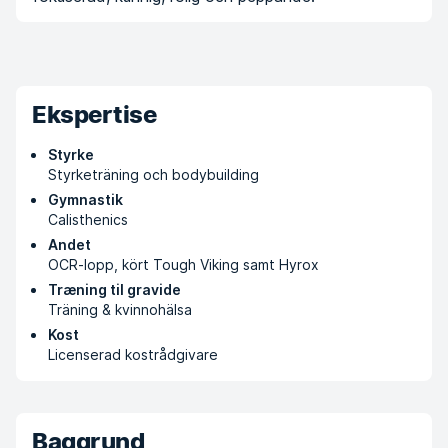
Ekspertise
Styrke
Styrketräning och bodybuilding
Gymnastik
Calisthenics
Andet
OCR-lopp, kört Tough Viking samt Hyrox
Træning til gravide
Träning & kvinnohälsa
Kost
Licenserad kostrådgivare
Baggrund