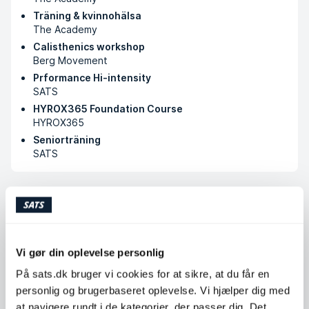
Träning & kvinnohälsa
The Academy
Calisthenics workshop
Berg Movement
Prformance Hi-intensity
SATS
HYROX365 Foundation Course
HYROX365
Seniorträning
SATS
Køb klip
Vi gør din oplevelse personlig
Tilgængelige timer
På sats.dk bruger vi cookies for at sikre, at du får en
Mandag
09:00 - 21:00
personlig og brugerbaseret oplevelse. Vi hjælper dig med
at navigere rundt i de kategorier, der passer dig. Det