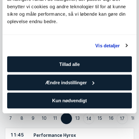
Tirsdag
09:00 - 21:00
benytter vi cookies og andre teknologier til for at kunne
Onsdag
09:00 - 21:00
sikre og måle performance, så vi løbende kan gøre din
Torsdag
09:00 - 21:00
oplevelse endnu bedre.
Fredag
09:00 - 21:00
Lørdag
Ikke tilgængelig
Vis detaljer
Søndag
Ikke tilgængelig
Tillad alle
Kontakt Saga Harmon
Ændre indstillinger
Test mig i disse holdtræninger
Kun nødvendigt
Fre
Lør
Søn
Man
Tir
Tor
Lør
Søn
Tir
Ons
Fre
Man
7
8
9
10
11
13
15
16
18
12
14
17
11:45
Performance Hyrox