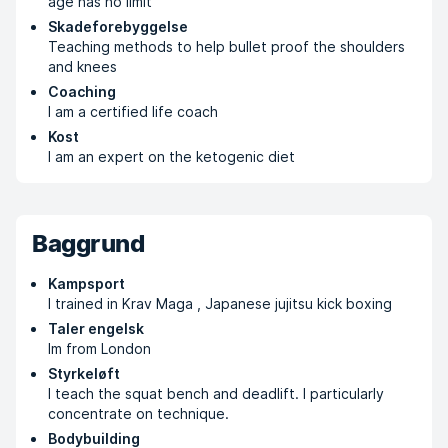
age has no limit
Skadeforebyggelse
Teaching methods to help bullet proof the shoulders
and knees
Coaching
I am a certified life coach
Kost
I am an expert on the ketogenic diet
Baggrund
Kampsport
I trained in Krav Maga , Japanese jujitsu kick boxing
Taler engelsk
Im from London
Styrkeløft
I teach the squat bench and deadlift. I particularly
concentrate on technique.
Bodybuilding