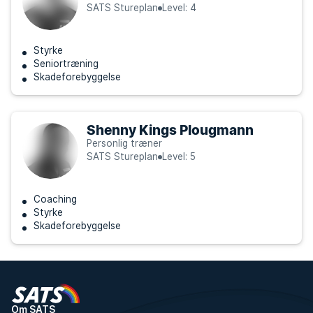
SATS Stureplan
Level: 4
Styrke
Seniortræning
Skadeforebyggelse
Shenny Kings Plougmann
Personlig træner
SATS Stureplan
Level: 5
Coaching
Styrke
Skadeforebyggelse
Om SATS