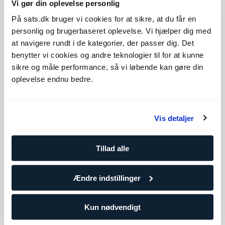
Vi gør din oplevelse personlig
Yoga body
På sats.dk bruger vi cookies for at sikre, at du får en
personlig og brugerbaseret oplevelse. Vi hjælper dig med
at navigere rundt i de kategorier, der passer dig. Det
Køb klip
benytter vi cookies og andre teknologier til for at kunne
sikre og måle performance, så vi løbende kan gøre din
oplevelse endnu bedre.
Tilgængelige timer
Mandag
10:00 - 15:00
Vis detaljer
Tirsdag
10:00 - 15:00
Onsdag
10:00 - 15:00
Tillad alle
Torsdag
10:00 - 20:00
Fredag
10:00 - 15:00
Ændre indstillinger
Lørdag
Ikke tilgængelig
Søndag
Ikke tilgængelig
Kun nødvendigt