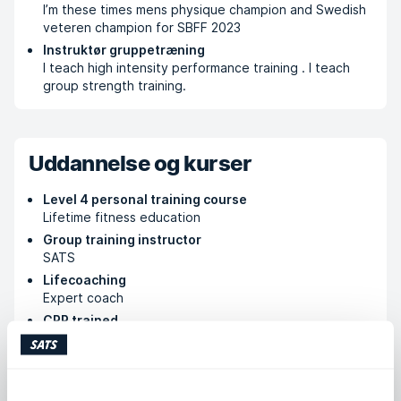
I’m these times mens physique champion and Swedish
veteren champion for SBFF 2023
Instruktør gruppetræning
I teach high intensity performance training . I teach
group strength training.
Uddannelse og kurser
Level 4 personal training course
Lifetime fitness education
Group training instructor
SATS
Lifecoaching
Expert coach
CPR trained
SATS
Dorian Yates HIT Trainer
DY Academy
Deep stretch Yoga