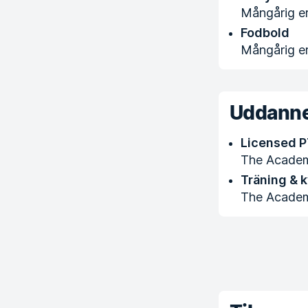
Mångårig er
Fodbold
Mångårig er
Uddanne
Licensed P
The Acade
Träning & 
The Acade