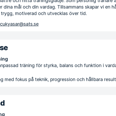
bättre och hitta träningsglädje. Som personlig tränare 
er dina mål och din vardag. Tillsammans skapar vi en hå
 trygg, motiverad och utvecklas över tid.
ucukyasar@sats.se
ise
ning
npassad träning för styrka, balans och funktion i vard
ng med fokus på teknik, progression och hållbara result
nd
ng