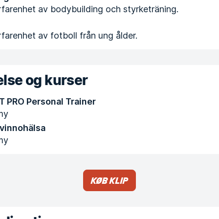
farenhet av bodybuilding och styrketräning.
farenhet av fotboll från ung ålder.
lse og kurser
T PRO Personal Trainer
my
kvinnohälsa
my
Køb klip