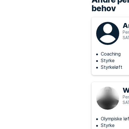
behov
A
Per
SA
Coaching
Styrke
Styrkeløft
W
Per
SA
Olympiske lø
Styrke