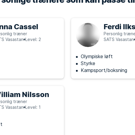
nna Cassel
Ferdi Ilk
sonlig træner
Personlig træn
TS Vasastan
Level: 2
SATS Vasastan
Olympiske løft
Styrke
Kampsport/boksning
illiam Nilsson
sonlig træner
TS Vasastan
Level: 1
ft