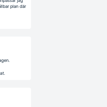
anpassar jag
llbar plan där
agen.
at.