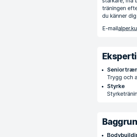
starkare, må 
träningen eft
du känner dig
E-mail
alper.k
Ekspert
Seniortræ
Trygg och a
Styrke
Styrketräni
Baggru
Bodybuildi