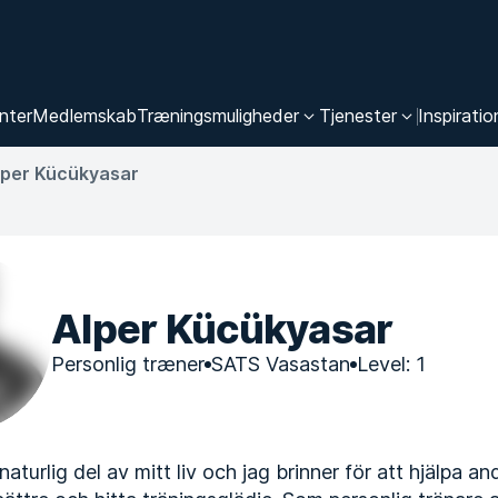
nter
Medlemskab
Træningsmuligheder
Tjenester
Inspiratio
lper Kücükyasar
Alper Kücükyasar
Personlig træner
SATS Vasastan
Level: 1
naturlig del av mitt liv och jag brinner för att hjälpa and