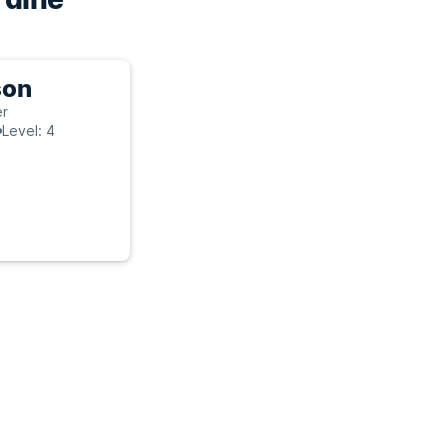
son
er
Level: 4