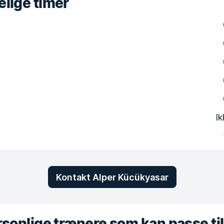
lige timer
Ik
Kontakt Alper Kücükyasar
sonlige trænere som kan passe til