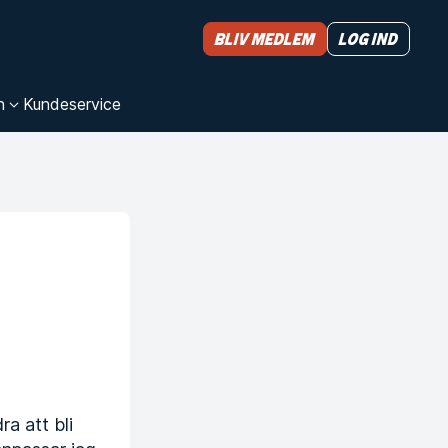
Bliv medlem
Log ind
n
Kundeservice
ra att bli