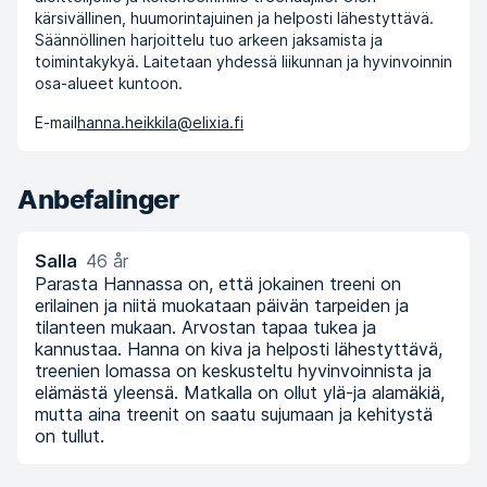
kärsivällinen, huumorintajuinen ja helposti lähestyttävä.
Säännöllinen harjoittelu tuo arkeen jaksamista ja
toimintakykyä. Laitetaan yhdessä liikunnan ja hyvinvoinnin
osa-alueet kuntoon.
E-mail
hanna.heikkila@elixia.fi
Anbefalinger
Salla
46 år
Parasta Hannassa on, että jokainen treeni on
erilainen ja niitä muokataan päivän tarpeiden ja
tilanteen mukaan. Arvostan tapaa tukea ja
kannustaa. Hanna on kiva ja helposti lähestyttävä,
treenien lomassa on keskusteltu hyvinvoinnista ja
elämästä yleensä. Matkalla on ollut ylä-ja alamäkiä,
mutta aina treenit on saatu sujumaan ja kehitystä
on tullut.