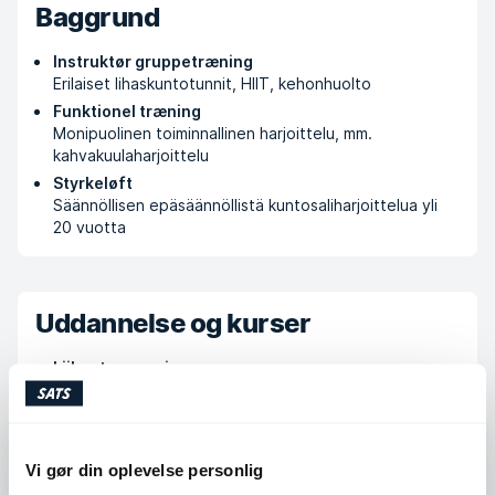
Baggrund
Instruktør gruppetræning
Erilaiset lihaskuntotunnit, HIIT, kehonhuolto
Funktionel træning
Monipuolinen toiminnallinen harjoittelu, mm.
kahvakuulaharjoittelu
Styrkeløft
Säännöllisen epäsäännöllistä kuntosaliharjoittelua yli
20 vuotta
Uddannelse og kurser
Liikuntaneuvoja
Varalan urheiluopisto
Koulutettu hieroja
Tampereen urheiluhierojakoulu
Personal trainer
Vi gør din oplevelse personlig
FISAF