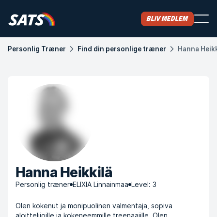
Bliv medlem
Personlig Træner
Find din personlige træner
Hanna Heikk
Hanna Heikkilä
Personlig træner
ELIXIA Linnainmaa
Level: 3
Olen kokenut ja monipuolinen valmentaja, sopiva
aloittelijoille ja kokeneemmille treenaajille. Olen