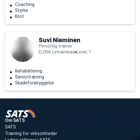
Coaching
Styrke
Kost
Suvi Nieminen
Personlig træner
ELIXIA Linnainmaa
Level: 1
Rehabilitering
Seniortræning
Skadeforebyggelse
Om SATS
SATS
Træning for virksomheder