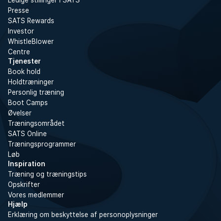
Ledige stillinger i SATS
Presse
SATS Rewards
Investor
WhistleBlower
Centre
Tjenester
Book hold
Holdtræninger
Personlig træning
Boot Camps
Øvelser
Træningsområdet
SATS Online
Træningsprogrammer
Løb
Inspiration
Træning og træningstips
Opskrifter
Vores medlemmer
Hjælp
Erklæring om beskyttelse af personoplysninger