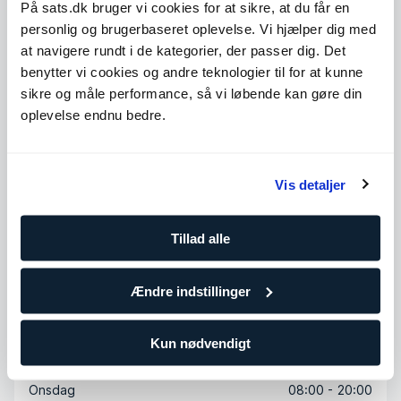
På sats.dk bruger vi cookies for at sikre, at du får en
Nutrition coach
personlig og brugerbaseret oplevelse. Vi hjælper dig med
FAF
at navigere rundt i de kategorier, der passer dig. Det
Wellness coach
benytter vi cookies og andre teknologier til for at kunne
FAF
sikre og måle performance, så vi løbende kan gøre din
Fascia Method-ohjaaja
oplevelse endnu bedre.
ProFTraining Finland oy
Mobility-ohjaaja
Spartan Academy
Vis detaljer
Køb klip
Tillad alle
Ændre indstillinger
Tilgængelige timer
Mandag
08:00 - 20:00
Kun nødvendigt
Tirsdag
08:00 - 20:00
Onsdag
08:00 - 20:00