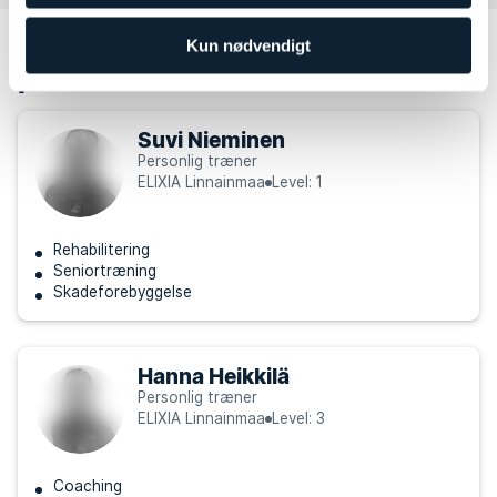
Andre personlige trænere som kan
Kun nødvendigt
passe til dine behov
Suvi Nieminen
Personlig træner
ELIXIA Linnainmaa
Level: 1
Rehabilitering
Seniortræning
Skadeforebyggelse
Hanna Heikkilä
Personlig træner
ELIXIA Linnainmaa
Level: 3
Coaching