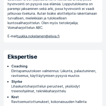
hyvinvointi on pysyvä osa elämää. Lopputuloksena on
parempi jaksaminen sekä arki, jossa hyvinvointi ei vaadi
jatkuvaa itsekuria. Autan lisäksi aloittelijoita rakentamaan
turvallisen, mielekkään ja tuloksellisen
kuntosaliharjoittelun. Olen myös tietokirjailija;
Voimaharjoittelun ABC.
E-mail
tuukka.nokelainen@elixia.fi
Ekspertise
Coaching
Elintapamuutoksen valmennus: Liikunta, palautuminen,
ravitsemus, käyttäytymisen pysyvä muutos
Styrke
Lihaskuntoharjoittelun perusteet, yksilöidyt
treeniohjelmat, tekniikkaharjoittelu
Kost
Ravitsemustottumukset, kokonaisuuden hallinta