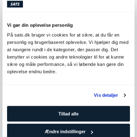
Køb klip
Vi gør din oplevelse personlig
Tilgængelige timer
På sats.dk bruger vi cookies for at sikre, at du får en
Mandag
15:00 - 21:00
personlig og brugerbaseret oplevelse. Vi hjælper dig med
at navigere rundt i de kategorier, der passer dig. Det
Tirsdag
15:00 - 21:00
benytter vi cookies og andre teknologier til for at kunne
Onsdag
15:00 - 21:00
sikre og måle performance, så vi løbende kan gøre din
Torsdag
15:00 - 21:00
oplevelse endnu bedre.
Fredag
08:00 - 14:00
Lørdag
Ikke tilgængelig
Vis detaljer
Søndag
Ikke tilgængelig
Tillad alle
Kontakt Tuukka Nokelainen
Ændre indstillinger