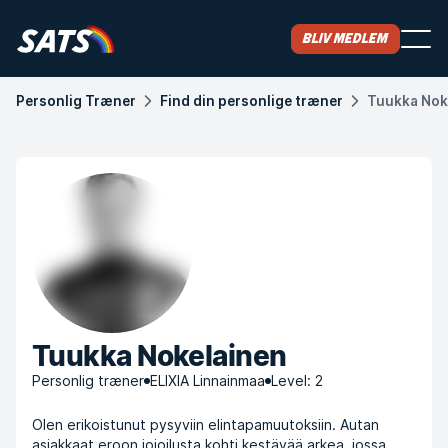
Bliv medlem
Personlig Træner
Find din personlige træner
Tuukka Nok
Tuukka Nokelainen
Personlig træner
ELIXIA Linnainmaa
Level: 2
Olen erikoistunut pysyviin elintapamuutoksiin. Autan
asiakkaat eroon jojoilusta kohti kestävää arkea, jossa