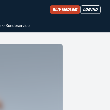
Bliv medlem
Log ind
n
Kundeservice