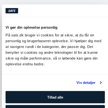
Når du hopper tilbage til planken, så sørg for ikke at have et
svaj i ryggen. Hold en ret ryg gennem hele øvelsen.
Lignende øvelser
Vi gør din oplevelse personlig
På sats.dk bruger vi cookies for at sikre, at du får en
personlig og brugerbaseret oplevelse. Vi hjælper dig med
at navigere rundt i de kategorier, der passer dig. Det
benytter vi cookies og andre teknologier til for at kunne
sikre og måle performance, så vi løbende kan gøre din
oplevelse endnu bedre.
Vis detaljer
Cobra
Seated Spinal Twist
Skuldre
Core
Bryst
Ben og glutes
Ryg
Tillad alle