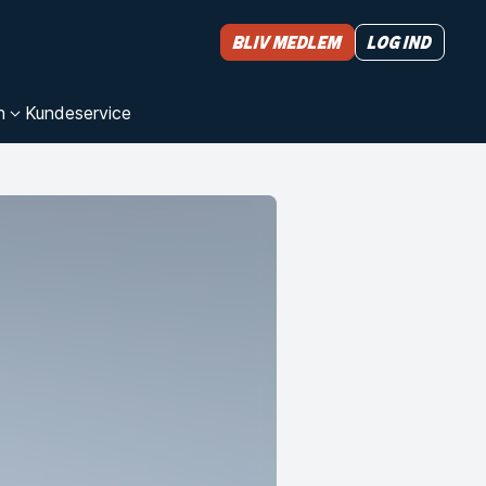
Bliv medlem
Log ind
n
Kundeservice