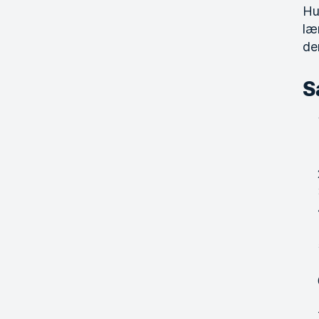
Hu
læ
de
S