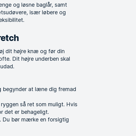
rlænge og løsne baglår, samt
ætsudøvere, især løbere og
sibilitet.
retch
øj dit højre knæ og før din
ofte. Dit højre underben skal
 udad.
og begynder at læne dig fremad
ryggen så ret som muligt. Hvis
r det er behageligt.
. Du bør mærke en forsigtig