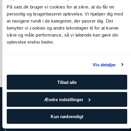
På sats.dk bruger vi cookies for at sikre, at du får en
personlig og brugerbaseret oplevelse. Vi hjælper dig med
at navigere rundt i de kategorier, der passer dig. Det
benytter vi cookies og andre teknologier til for at kunne
sikre og måle performance, så vi løbende kan gøre din
Cobra
Seated Spinal Twist
oplevelse endnu bedre.
Skuldre
Core
Bryst
Ben og glutes
Ryg
Vis detaljer
Tillad alle
Ændre indstillinger
Om SATS
SATS
Kun nødvendigt
Træning for virksomheder
Ledige stillinger i SATS