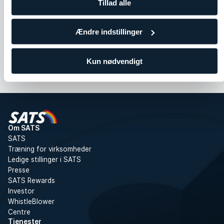
Tillad alle
Cobra
Seated Spinal Twist
Skuldre
Core
Bryst
Ben og glutes
Ryg
Ændre indstillinger
Kun nødvendigt
Om SATS
SATS
Træning for virksomheder
Ledige stillinger i SATS
Presse
SATS Rewards
Investor
WhistleBlower
Centre
Tjenester