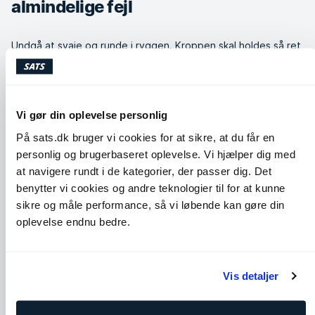
almindelige fejl
Undgå at svaje og runde i ryggen. Kroppen skal holdes så ret
som muligt under hele øvelsen. Sørg for at holde hofterne i
den rigtige position, så du også undgår at numsen er for højt
mod loftet. Sørg for, at mavemusklerne er spændte for at
undgå at vride hoften.
Vi gør din oplevelse personlig
Lignende øvelser
På sats.dk bruger vi cookies for at sikre, at du får en
personlig og brugerbaseret oplevelse. Vi hjælper dig med
at navigere rundt i de kategorier, der passer dig. Det
benytter vi cookies og andre teknologier til for at kunne
sikre og måle performance, så vi løbende kan gøre din
oplevelse endnu bedre.
Vis detaljer