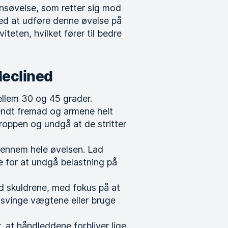
onsøvelse, som retter sig mod
Ved at udføre denne øvelse på
ten, hvilket fører til bedre
declined
ellem 30 og 45 grader.
ndt fremad og armene helt
kroppen og undgå at de stritter
 gennem hele øvelsen. Lad
e for at undgå belastning på
 skuldrene, med fokus på at
 svinge vægtene eller bruge
at håndleddene forbliver lige.