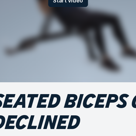
Start video
SEATED BICEPS 
DECLINED