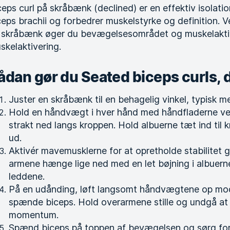
ceps curl på skråbænk (declined) er en effektiv isolati
ceps brachii og forbedrer muskelstyrke og definition. 
 skråbænk øger du bevægelsesområdet og muskelaktivite
skelaktivering.
ådan gør du Seated biceps curls, 
Juster en skråbænk til en behagelig vinkel, typisk m
Hold en håndvægt i hver hånd med håndfladerne ve
strakt ned langs kroppen. Hold albuerne tæt ind til 
ud.
Aktivér mavemusklerne for at opretholde stabilitet
armene hænge lige ned med en let bøjning i albuern
leddene.
På en udånding, løft langsomt håndvægtene op mod
spænde biceps. Hold overarmene stille og undgå at
momentum.
Spænd biceps på toppen af bevægelsen og sørg for, 