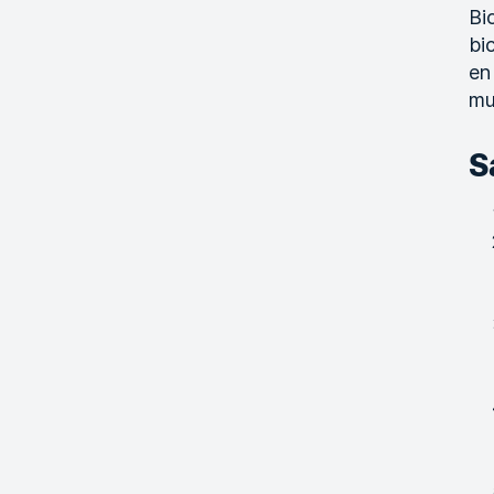
Bi
bi
en
mu
S