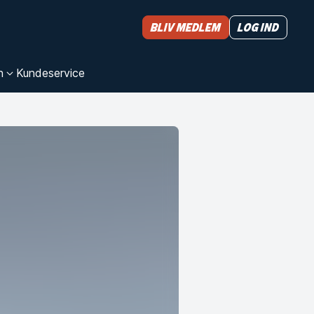
Bliv medlem
Log ind
n
Kundeservice