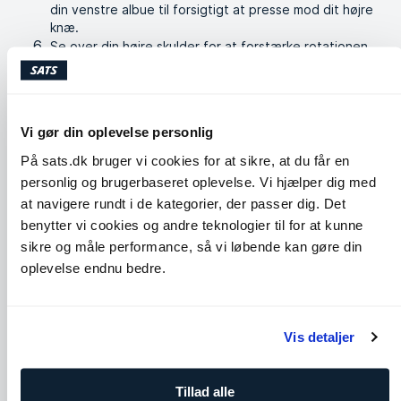
din venstre albue til forsigtigt at presse mod dit højre
knæ.
Se over din højre skulder for at forstærke rotationen
og strækningen. Hold denne position i 20-30 sekunder
og ånd dybt og jævnt.
Skift ben.
Vi gør din oplevelse personlig
Lignende øvelser
På sats.dk bruger vi cookies for at sikre, at du får en
personlig og brugerbaseret oplevelse. Vi hjælper dig med
at navigere rundt i de kategorier, der passer dig. Det
benytter vi cookies og andre teknologier til for at kunne
sikre og måle performance, så vi løbende kan gøre din
oplevelse endnu bedre.
Vis detaljer
Cobra
Pullover
Tillad alle