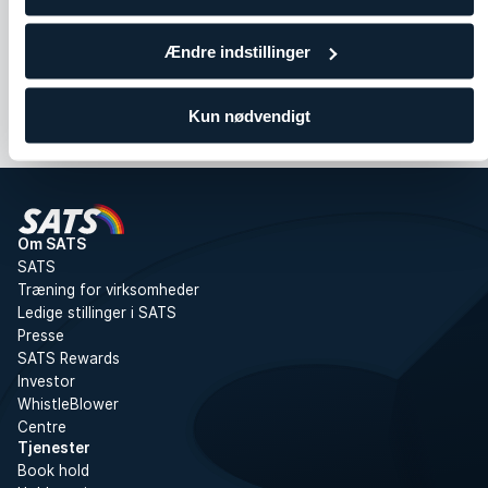
Skuldre
Core
Bryst
Bryst
Arme
Ændre indstillinger
Kun nødvendigt
Om SATS
SATS
Træning for virksomheder
Ledige stillinger i SATS
Presse
SATS Rewards
Investor
WhistleBlower
Centre
Tjenester
Book hold