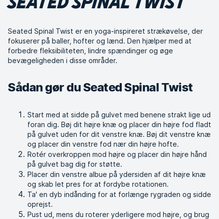
SEATED SPINAL TWIST
Seated Spinal Twist er en yoga-inspireret strækøvelse, der
fokuserer på baller, hofter og lænd. Den hjælper med at
forbedre fleksibiliteten, lindre spændinger og øge
bevægeligheden i disse områder.
Sådan gør du Seated Spinal Twist
Start med at sidde på gulvet med benene strakt lige ud
foran dig. Bøj dit højre knæ og placer din højre fod fladt
på gulvet uden for dit venstre knæ. Bøj dit venstre knæ
og placer din venstre fod nær din højre hofte.
Rotér overkroppen mod højre og placer din højre hånd
på gulvet bag dig for støtte.
Placer din venstre albue på ydersiden af dit højre knæ
og skab let pres for at fordybe rotationen.
Ta' en dyb indånding for at forlænge rygraden og sidde
oprejst.
Pust ud, mens du roterer yderligere mod højre, og brug