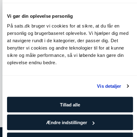
Vi gør din oplevelse personlig
På sats.dk bruger vi cookies for at sikre, at du får en
personlig og brugerbaseret oplevelse. Vi hjælper dig med
at navigere rundt i de kategorier, der passer dig. Det
benytter vi cookies og andre teknologier til for at kunne
sikre og måle performance, så vi løbende kan gøre din
oplevelse endnu bedre.
Cobra
Seated Spinal Twist
Skuldre
Core
Bryst
Ben og glutes
Ryg
Vis detaljer
Tillad alle
Ændre indstillinger