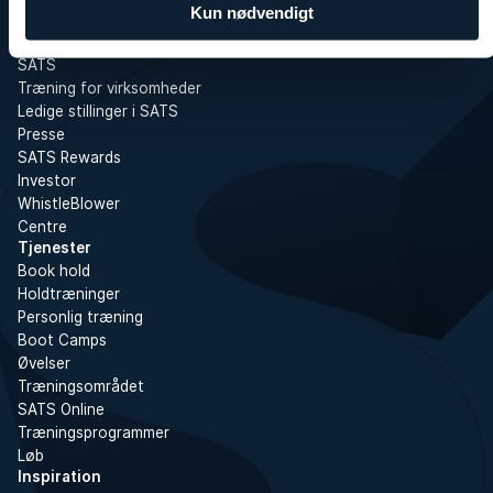
Kun nødvendigt
Om SATS
SATS
Træning for virksomheder
Ledige stillinger i SATS
Presse
SATS Rewards
Investor
WhistleBlower
Centre
Tjenester
Book hold
Holdtræninger
Personlig træning
Boot Camps
Øvelser
Træningsområdet
SATS Online
Træningsprogrammer
Løb
Inspiration