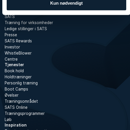
Kun nødvendigt
Om SATS
SATS
Træning for virksomheder
Ledige stillinger i SATS
Presse
SATS Rewards
Investor
WhistleBlower
Centre
Tjenester
Book hold
Holdtræninger
Personlig træning
Boot Camps
Øvelser
Træningsområdet
SATS Online
Træningsprogrammer
Løb
Inspiration