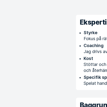
Ekspert
Styrke
Fokus på rät
Coaching
Jag drivs av
Kost
Stöttar och
och återhäm
Specifik s
Spelat handb
Baggru