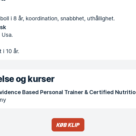
oll i 8 år, koordination, snabbhet, uthållighet.
lsk
i Usa.
 i 10 år.
lse og kurser
vidence Based Personal Trainer & Certified Nutriti
my
Køb klip