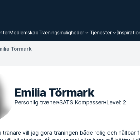
nter
Medlemskab
Træningsmuligheder
Tjenester
Inspiratio
milia Törmark
Emilia Törmark
Personlig træner
SATS Kompassen
Level: 2
tränare vill jag göra träningen både rolig och hållbar f