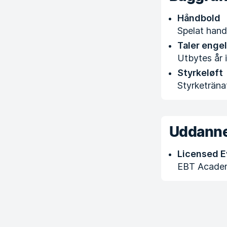
Håndbold
Spelat handb
Taler enge
Utbytes år 
Styrkeløft
Styrketränat
Uddanne
Licensed E
EBT Acade