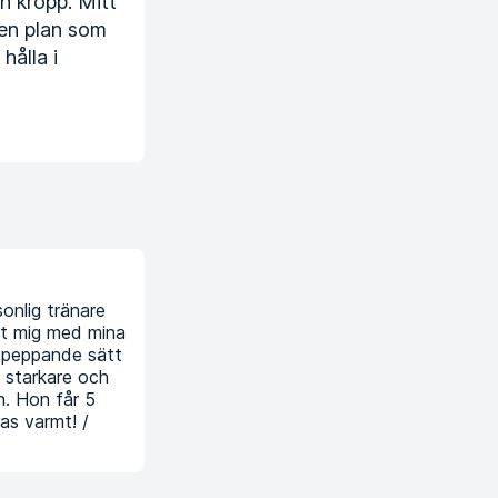
in kropp. Mitt
 en plan som
hålla i
sonlig tränare
pt mig med mina
t peppande sätt
 starkare och
. Hon får 5
as varmt! /