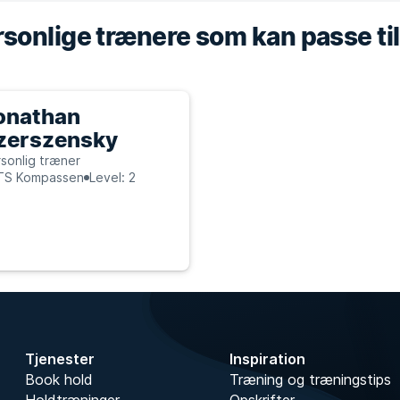
sonlige trænere som kan passe til
onathan
zerszensky
sonlig træner
TS Kompassen
Level: 2
Tjenester
Inspiration
Book hold
Træning og træningstips