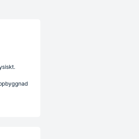
ysiskt.
luppbyggnad