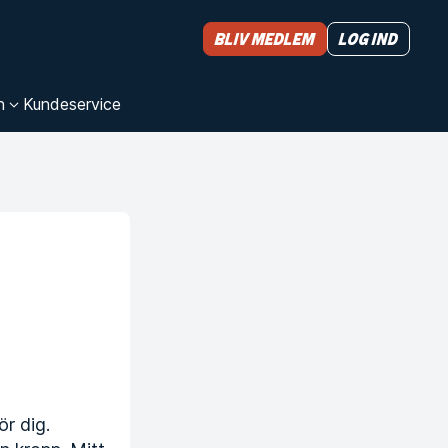
Bliv medlem
Log ind
n
Kundeservice
ör dig.