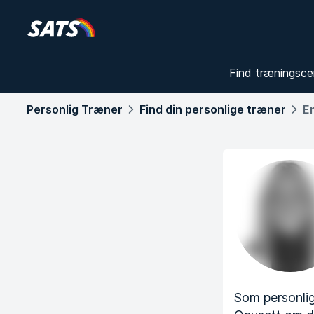
Find træningsce
Personlig Træner
Find din personlige træner
E
Som personlig 