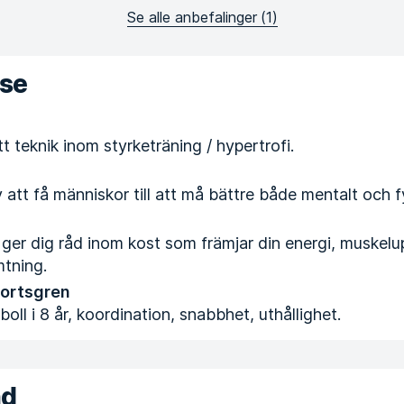
Se alle anbefalinger
(
1
)
ise
t teknik inom styrketräning / hypertrofi.
 att få människor till att må bättre både mentalt och f
 ger dig råd inom kost som främjar din energi, muske
tning.
portsgren
oll i 8 år, koordination, snabbhet, uthållighet.
nd