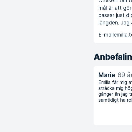
Oavsett om du 
mål är att gö
passar just di
längden. Jag ä
E-mail
emilia.
Anbefali
Marie
69 å
Emilia får mig a
sträcka mig hög
gånger än jag 
samtidigt ha rol