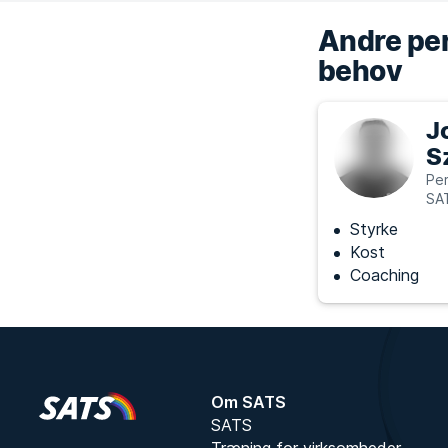
Andre per
behov
J
S
Per
SA
Styrke
Kost
Coaching
Om SATS
SATS