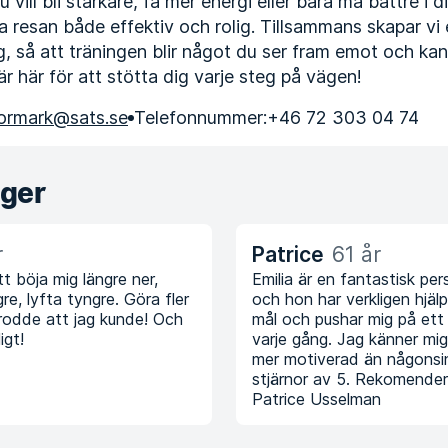
vill bli starkare, få mer energi eller bara må bättre i d
ra resan både effektiv och rolig. Tillsammans skapar vi
g, så att träningen blir något du ser fram emot och kan 
r här för att stötta dig varje steg på vägen!
tormark@sats.se
Telefonnummer:
+46 72 303 04 74
nger
r
Patrice
61 år
tt böja mig längre ner,
Emilia är en fantastisk per
re, lyfta tyngre. Göra fler
och hon har verkligen hjäl
trodde att jag kunde! Och
mål och pushar mig på et
igt!
varje gång. Jag känner mig
mer motiverad än någonsin
stjärnor av 5. Rekomender
Patrice Usselman