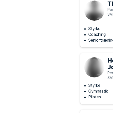
T
Per
SAT
Styrke
Coaching
Seniortrænin
H
J
Per
SAT
Styrke
Gymnastik
Pilates