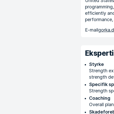
United States
programming, 
efficiently a
performance, 
E-mail
gorka.
Ekspert
Styrke
Strength ex
strength d
Specifik s
Strength sp
Coaching
Overall plan
Skadefore