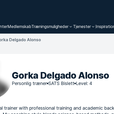
nter
Medlemskab
Træningsmuligheder
Tjenester
Inspiratio
orka Delgado Alonso
Gorka Delgado Alonso
Personlig træner
SATS Bislett
Level: 4
al trainer with professional training and academic bac