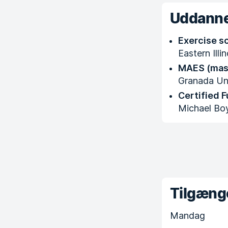
Uddanne
Exercise s
Eastern Illi
MAES (mas
Granada Uni
Certified 
Michael Bo
Tilgænge
Mandag