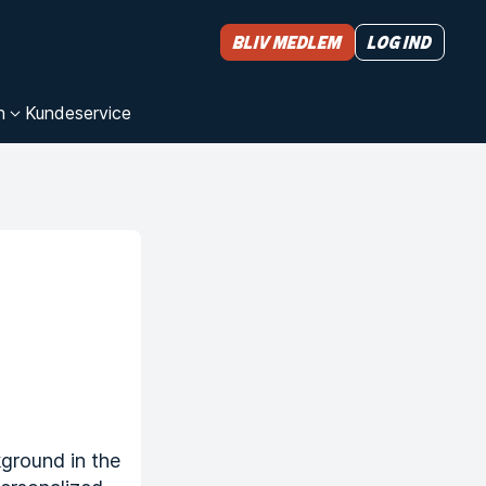
Bliv medlem
Log ind
n
Kundeservice
kground in the