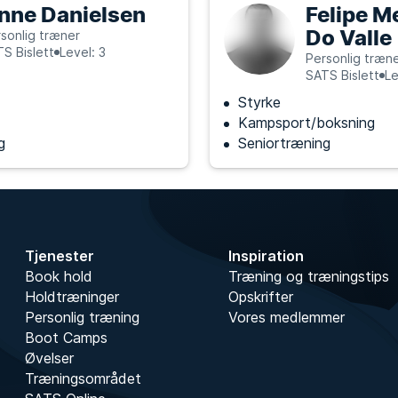
nne Danielsen
Felipe M
Do Valle
sonlig træner
S Bislett
Level: 3
Personlig træn
SATS Bislett
Le
Styrke
Kampsport/boksning
g
Seniortræning
Tjenester
Inspiration
Book hold
Træning og træningstips
Holdtræninger
Opskrifter
Personlig træning
Vores medlemmer
Boot Camps
Øvelser
Træningsområdet