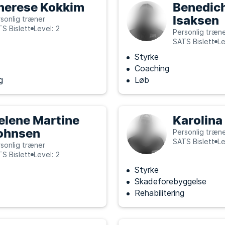
herese Kokkim
Benedic
Isaksen
sonlig træner
S Bislett
Level: 2
Personlig træn
SATS Bislett
Le
Styrke
Coaching
g
Løb
elene Martine
Karolina
ohnsen
Personlig træn
SATS Bislett
Le
sonlig træner
S Bislett
Level: 2
Styrke
Skadeforebyggelse
Rehabilitering