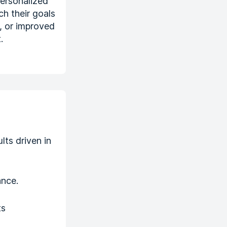
ersonalized
ch their goals
n, or improved
.
lts driven in
ance.
ts