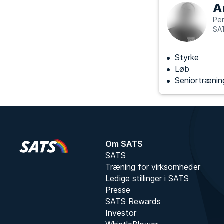
A
Per
SAT
Styrke
Løb
Seniortrænin
Om SATS
SATS
Træning for virksomheder
Ledige stillinger i SATS
Presse
SATS Rewards
Investor