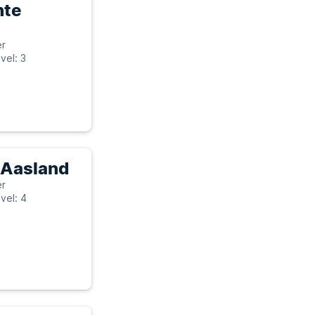
hte
er
vel: 3
 Aasland
er
vel: 4