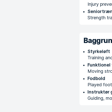
Injury preve
Seniortræ
Strength tr
Baggru
Styrkeløft
Training an
Funktionel
Moving stron
Fodbold
Played footb
Instruktør
Guiding, mo