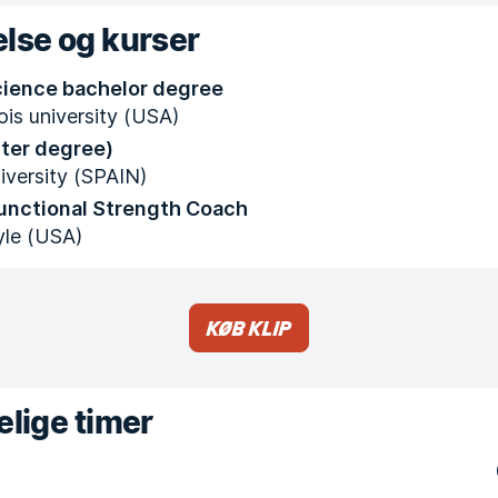
lse og kurser
cience bachelor degree
nois university (USA)
ter degree)
versity (SPAIN)
Functional Strength Coach
yle (USA)
Køb klip
lige timer