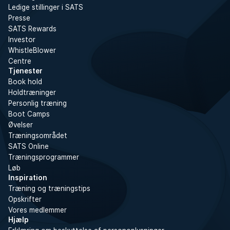
Ledige stillinger i SATS
Presse
SATS Rewards
Investor
WhistleBlower
Centre
Tjenester
Book hold
Holdtræninger
Personlig træning
Boot Camps
Øvelser
Træningsområdet
SATS Online
Træningsprogrammer
Løb
Inspiration
Træning og træningstips
Opskrifter
Vores medlemmer
Hjælp