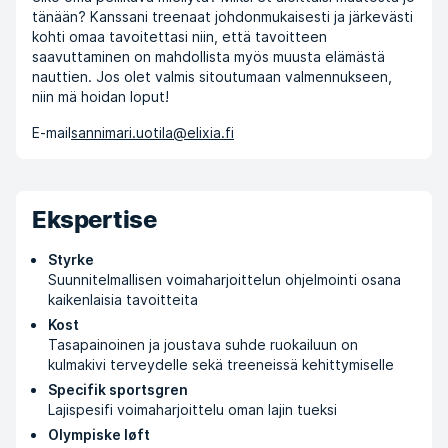
tänään? Kanssani treenaat johdonmukaisesti ja järkevästi
kohti omaa tavoitettasi niin, että tavoitteen
saavuttaminen on mahdollista myös muusta elämästä
nauttien. Jos olet valmis sitoutumaan valmennukseen,
niin mä hoidan loput!
E-mail
sannimari.uotila@elixia.fi
Ekspertise
Styrke
Suunnitelmallisen voimaharjoittelun ohjelmointi osana
kaikenlaisia tavoitteita
Kost
Tasapainoinen ja joustava suhde ruokailuun on
kulmakivi terveydelle sekä treeneissä kehittymiselle
Specifik sportsgren
Lajispesifi voimaharjoittelu oman lajin tueksi
Olympiske løft