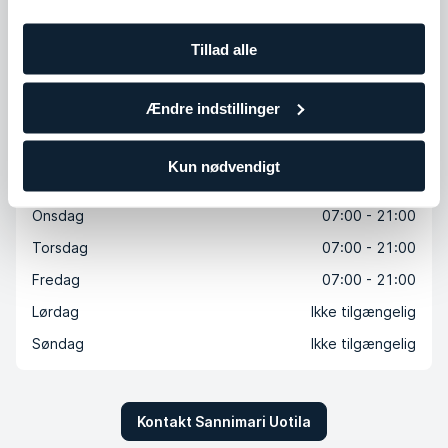
Køb klip
Tillad alle
Tilgængelige timer
Ændre indstillinger
Mandag
07:00 - 21:00
Kun nødvendigt
Tirsdag
07:00 - 21:00
Onsdag
07:00 - 21:00
Torsdag
07:00 - 21:00
Fredag
07:00 - 21:00
Lørdag
Ikke tilgængelig
Søndag
Ikke tilgængelig
Kontakt Sannimari Uotila