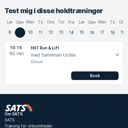
Test mig i disse holdtræninger
Lør
Man
Ons
Tor
Lør
Man
Ons
Søn
Tir
Fre
Søn
Tir
8
10
12
13
15
17
19
9
11
14
16
18
10:15
HIIT Run & Lift
60
min
med Sannimari Uotila
Circus
Book
Om SATS
SATS
Træning for virksomheder