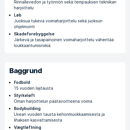
Rinnallevedon ja työnnön sekä tempauksen tekniikan
harjoittelu
Løb
Juoksua tukeva voimaharjoittelu sekä juoksun
ohjelmointi
Skadeforebyggelse
Järkevä ja tasapainoinen voimaharjoittelu vähentää
loukkaantumisriskiä
Baggrund
Fodbold
15 vuoden lajitausta
Styrkeløft
Oman harjoittelun päätavoitteena voima
Bodybuilding
Usean vuoden tausta kehonmuokkaamisesta ja
lihaksen kasvattamisesta
Vægtløftning