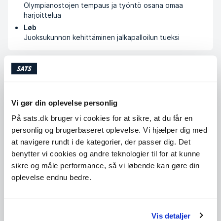
Olympianostojen tempaus ja työntö osana omaa
harjoittelua
Løb
Juoksukunnon kehittäminen jalkapalloilun tueksi
Uddannelse og kurser
Auktorisoitu Personal Trainer
Vi gør din oplevelse personlig
Trainer4You
På sats.dk bruger vi cookies for at sikre, at du får en
Psykologian opinnot (meneillään)
personlig og brugerbaseret oplevelse. Vi hjælper dig med
Helsingin yliopisto
at navigere rundt i de kategorier, der passer dig. Det
Training and Pregnancy
benytter vi cookies og andre teknologier til for at kunne
Academy ELIXIA Finland
sikre og måle performance, så vi løbende kan gøre din
Prformance; Strenght, Hi-Intensity & Mobility
Academy ELIXIA Finland
oplevelse endnu bedre.
Voimavalmentaja
Academy ELIXIA Finland
Vis detaljer