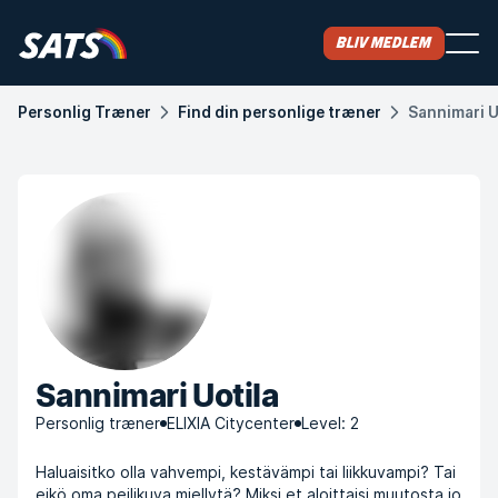
Bliv medlem
Personlig Træner
Find din personlige træner
Sannimari U
Sannimari Uotila
Personlig træner
ELIXIA Citycenter
Level: 2
Haluaisitko olla vahvempi, kestävämpi tai liikkuvampi? Tai
eikö oma peilikuva miellytä? Miksi et aloittaisi muutosta jo