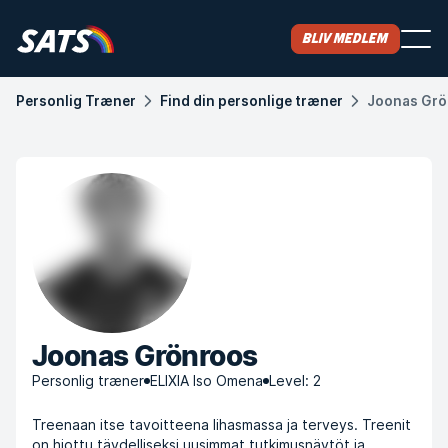
Bliv medlem
Personlig Træner
Find din personlige træner
Joonas Grö
Joonas Grönroos
Personlig træner
ELIXIA Iso Omena
Level: 2
Treenaan itse tavoitteena lihasmassa ja terveys. Treenit
on hiottu täydelliseksi uusimmat tutkimusnäytöt ja