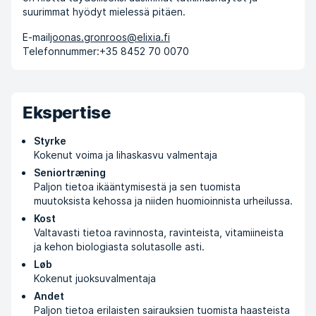
suurimmat hyödyt mielessä pitäen.
E-mail
joonas.gronroos@elixia.fi
Telefonnummer:
+35 8452 70 0070
Ekspertise
Styrke
Kokenut voima ja lihaskasvu valmentaja
Seniortræning
Paljon tietoa ikääntymisestä ja sen tuomista
muutoksista kehossa ja niiden huomioinnista urheilussa.
Kost
Valtavasti tietoa ravinnosta, ravinteista, vitamiineista
ja kehon biologiasta solutasolle asti.
Løb
Kokenut juoksuvalmentaja
Andet
Paljon tietoa erilaisten sairauksien tuomista haasteista