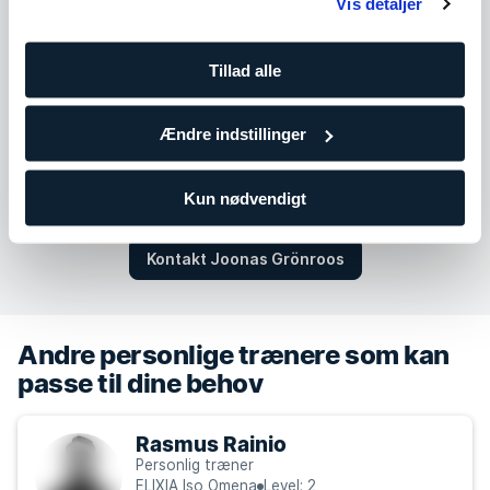
Vis detaljer
Onsdag
07:00 - 16:00
Torsdag
07:00 - 14:00
Tillad alle
Fredag
07:00 - 19:00
Ændre indstillinger
Lørdag
10:00 - 14:00
Søndag
Ikke tilgængelig
Kun nødvendigt
Kontakt Joonas Grönroos
Andre personlige trænere som kan
passe til dine behov
Rasmus Rainio
Personlig træner
ELIXIA Iso Omena
Level: 2