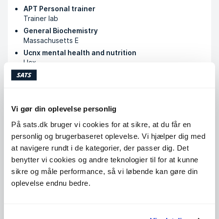
APT Personal trainer
Trainer lab
General Biochemistry
Massachusetts E
Ucnx mental health and nutrition
Ucx
Certificate in applied sports nutrition
Sports Nutrition Association
MCB63X: Principles of Biochemistry
HarvardX
Vi gør din oplevelse personlig
På sats.dk bruger vi cookies for at sikre, at du får en
personlig og brugerbaseret oplevelse. Vi hjælper dig med
Køb klip
at navigere rundt i de kategorier, der passer dig. Det
benytter vi cookies og andre teknologier til for at kunne
sikre og måle performance, så vi løbende kan gøre din
Tilgængelige timer
oplevelse endnu bedre.
Mandag
07:00 - 15:00
Tirsdag
07:00 - 20:00