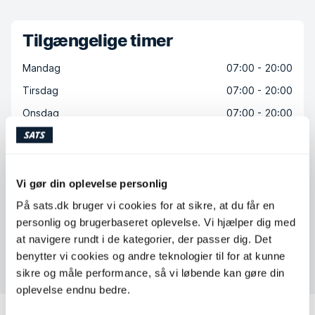
Tilgængelige timer
Mandag
07:00 - 20:00
Tirsdag
07:00 - 20:00
Onsdag
07:00 - 20:00
Torsdag
07:00 - 20:00
Fredag
07:00 - 20:00
Lørdag
08:00 - 15:00
Vi gør din oplevelse personlig
Søndag
08:00 - 15:00
På sats.dk bruger vi cookies for at sikre, at du får en
personlig og brugerbaseret oplevelse. Vi hjælper dig med
at navigere rundt i de kategorier, der passer dig. Det
benytter vi cookies og andre teknologier til for at kunne
Kontakt Camilla Louise Bødtcher Rast
sikre og måle performance, så vi løbende kan gøre din
oplevelse endnu bedre.