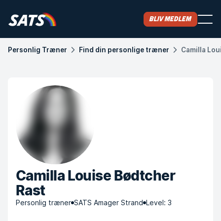
Bliv medlem
Personlig Træner
Find din personlige træner
Camilla Lou
Camilla Louise Bødtcher
Rast
Personlig træner
SATS Amager Strand
Level: 3