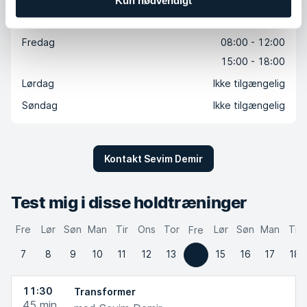
Torsdag
Ikke tilgængelig
Fredag
08:00 - 12:00
15:00 - 18:00
Lørdag
Ikke tilgængelig
Søndag
Ikke tilgængelig
Kontakt Sevim Demir
Test mig i disse holdtræninger
Fre
Lør
Søn
Man
Tir
Ons
Tor
Lør
Søn
Man
Tir
Fre
7
8
9
10
11
12
13
15
16
17
18
14
11:30
Transformer
45
min