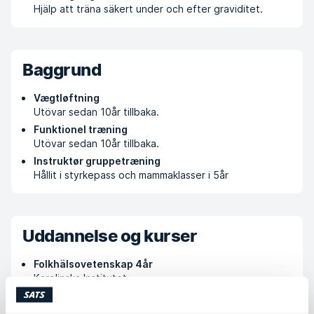
Hjälp att träna säkert under och efter graviditet.
Baggrund
Vægtløftning
Utövar sedan 10år tillbaka.
Funktionel træning
Utövar sedan 10år tillbaka.
Instruktør gruppetræning
Hållit i styrkepass och mammaklasser i 5år
Uddannelse og kurser
Folkhälsovetenskap 4år
Karolinska Institutet
Personlig tränare
DS-Personal training school