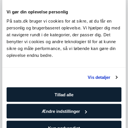
FRISK-licens Personlig träning
Almega
Vi gør din oplevelse personlig
Idrott och arbetsskador i rygg och nacke
På sats.dk bruger vi cookies for at sikre, at du får en
Göteborgs Massageskola
personlig og brugerbaseret oplevelse. Vi hjælper dig med
Cert Massageterapeut
at navigere rundt i de kategorier, der passer dig. Det
Friskvårdsgruppen
benytter vi cookies og andre teknologier til for at kunne
sikre og måle performance, så vi løbende kan gøre din
oplevelse endnu bedre.
Køb klip
Vis detaljer
Tilgængelige timer
Mandag
08:00 - 12:00
Tillad alle
15:00 - 18:00
Tirsdag
Ikke tilgængelig
Ændre indstillinger
Onsdag
08:00 - 12:00
15:00 - 18:00
Kun nødvendigt