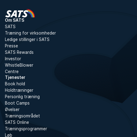
Om SATS
SATS
Træning for virksomheder
Ledige stillinger i SATS
Presse
SATS Rewards
Investor
WhistleBlower
Centre
Tjenester
Book hold
Holdtræninger
Personlig træning
Boot Camps
Øvelser
Træningsområdet
SATS Online
Træningsprogrammer
Løb