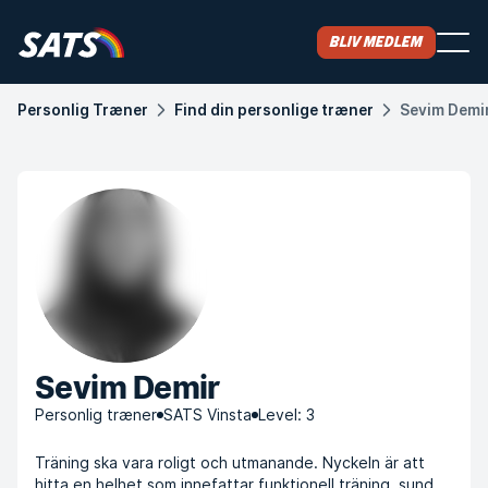
Bliv medlem
Personlig Træner
Find din personlige træner
Sevim Demi
Sevim Demir
Personlig træner
SATS Vinsta
Level: 3
Träning ska vara roligt och utmanande. Nyckeln är att
hitta en helhet som innefattar funktionell träning, sund