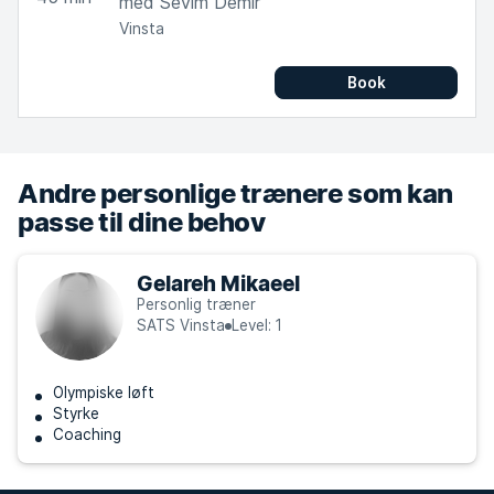
med Sevim Demir
Vinsta
Book
Andre personlige trænere som kan
passe til dine behov
Gelareh Mikaeel
Personlig træner
SATS Vinsta
Level: 1
Olympiske løft
Styrke
Coaching