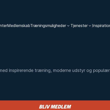
nter
Medlemskab
Træningsmuligheder
Tjenester
Inspiratio
med inspirerende træning, moderne udstyr og populæ
Bliv medlem