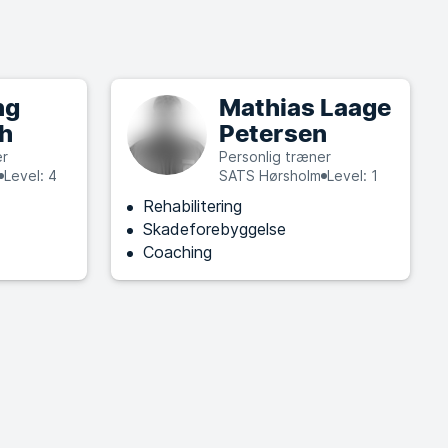
ng
Mathias Laage
h
Petersen
er
Personlig træner
Level: 4
SATS Hørsholm
Level: 1
Rehabilitering
Skadeforebyggelse
Coaching