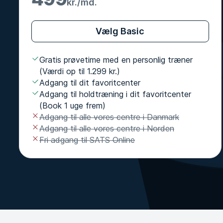
kr./md.
Vælg Basic
Gratis prøvetime med en personlig træner
(Værdi op til 1.299 kr.)
Adgang til dit favoritcenter
Adgang til holdtræning i dit favoritcenter
(Book 1 uge frem)
Adgang til alle vores centre i Danmark
Adgang til alle vores centre i Norden
Fri adgang til SATS Online