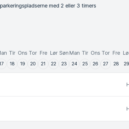
 parkeringspladserne med 2 eller 3 timers
an
Tir
Ons
Tor
Fre
Lør
Søn
Man
Tir
Ons
Tor
Fre
Lø
17
18
19
20
21
22
23
24
25
26
27
28
2
H
H