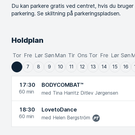
Du kan parkere gratis ved centret, hvis du bruger
parkering. Se skiltning på parkeringspladsen.
Holdplan
Tor
Fre
Lør
Søn
Man
Tir
Ons
Tor
Fre
Lør
Søn
M
6
7
8
9
10
11
12
13
14
15
16
17:30
BODYCOMBAT™
60
min
med Tina Harritz Ditlev Jørgensen
18:30
LovetoDance
60
min
med Helen Bergström
Personlig
Træner