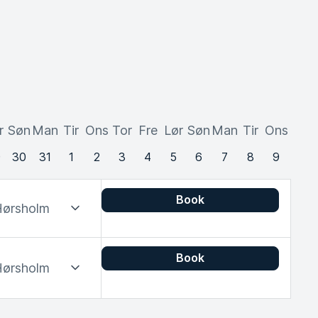
r
Søn
Man
Tir
Ons
Tor
Fre
Lør
Søn
Man
Tir
Ons
9
30
31
1
2
3
4
5
6
7
8
9
Book
ørsholm
Book
ørsholm