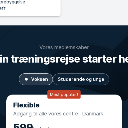
orebyggelse
øft
Vores medlemskaber
in træningsrejse starter h
Voksen
Studerende og unge
Mest populær!
Flexible
Adgang til alle vores centre i Danmark
599