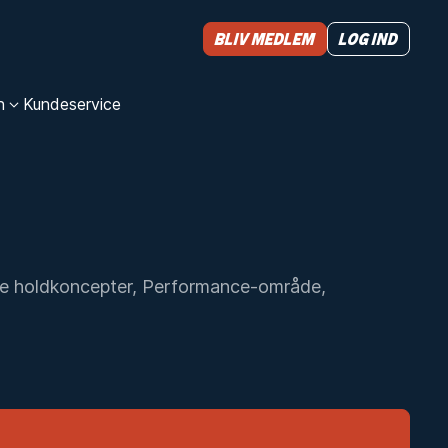
Bliv medlem
Log ind
n
Kundeservice
re holdkoncepter, Performance-område,