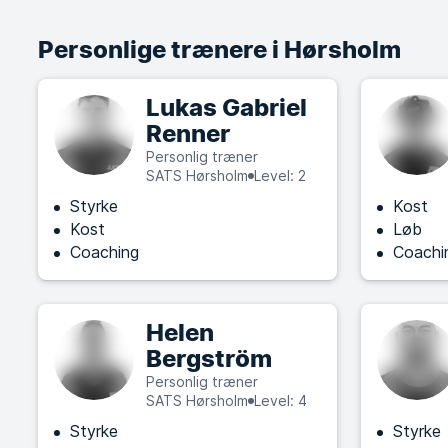
Personlige trænere i Hørsholm
Lukas Gabriel
Renner
Personlig træner
SATS Hørsholm
Level: 2
Styrke
Kost
Kost
Løb
Coaching
Coachi
Helen
Bergström
Personlig træner
SATS Hørsholm
Level: 4
Styrke
Styrke