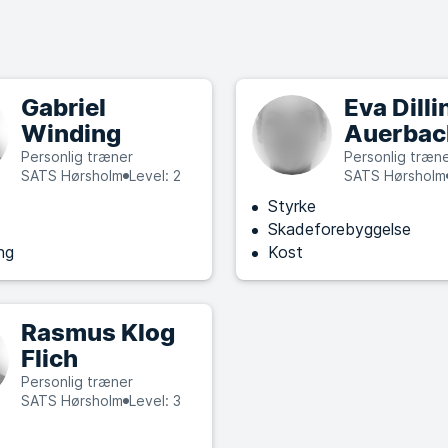
Gabriel
Eva Dilli
Winding
Auerbac
Personlig træner
Personlig træn
SATS Hørsholm
Level: 2
SATS Hørsholm
Styrke
Skadeforebyggelse
ng
Kost
Rasmus Klog
Flich
Personlig træner
SATS Hørsholm
Level: 3