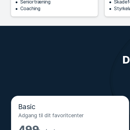
Seniortræning
Skadef
Coaching
Styrkel
D
Basic
Adgang til dit favoritcenter
499