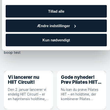
Hvor ofte bør børn og unge styrketræne?
Tillad alle
Medfører styrketræning nogle skadelige effekter?
Ændre indstillinger
Kun nødvendigt
Test Link
boop test
Vi lancerer nu
Gode ​​nyheder!
HIIT Circuit!
Prøv Pilates HIIT
🔥
Den 2. januar lancerer vi
Nu kan du prøve Pilates
endelig HIIT Circuit! – er
HIIT – en holdtime, der
en højintensiv holdtime,
kombinerer Pilates
der udføres i en
principper med
specialdesignet HIIT-
højintensiv