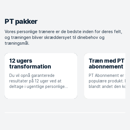
zone. Er du klar til at
intervaltræning. Er du klar
udfordre dig selv?
til at udfordre dig selv?
PT pakker
Vores personlige trænere er de bedste inden for deres felt,
og træningen bliver skræddersyet til dinebehov og
træningsmål.
12 ugers
Træn med PT p
transformation
abonnement
Du vil opnå garanterede
PT Abonnement er vo
resultater på 12 uger ved at
populære produkt. De
deltage i ugentlige personlige
blandt andet den kont
træningssessioner, følge en
proces samt det pers
skræddersyet træningsplan,
kendskab, der komme
gennemgå test og modtage
samarbejde. Ydermere
kostvejledning.
alsidigt, men sikrer s
aftaler, så din indsat
dine mål.