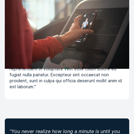
TESTING
INCLUDED
Testing Video on content
block
"Lorem ipsum dolor sit amet, consectetur adipiscing elit,
sed do eiusmod tempor incididunt ut labore et dolore
magna aliqua. Ut enim ad minim veniam, quis nostrud
exercitation ullamco laboris nisi ut aliquip ex ea
commodo consequat. Duis aute irure dolor in
reprehenderit in voluptate velit esse cillum dolore eu
fugiat nulla pariatur. Excepteur sint occaecat non
proident, sunt in culpa qui officia deserunt mollit anim id
est laborum."
“
You never realize how long a minute is until you