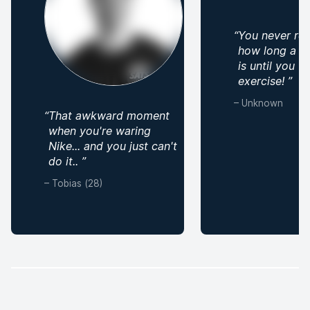
“
You never rea
how long a m
is until you
exercise!
”
–
Unknown
“
That awkward moment
when you're waring
Nike... and you just can't
do it..
”
–
Tobias (28)