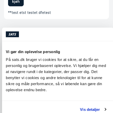
kjøh
**test etst testet dfetest
FAQ lapset ja nuoret
Test description on expander
Vi gør din oplevelse personlig
Hvilke resultater giver styrketræning?
På sats.dk bruger vi cookies for at sikre, at du får en
personlig og brugerbaseret oplevelse. Vi hjælper dig med
Hvilke mekanismer ligger til grund for styrkeforøgelsen
at navigere rundt i de kategorier, der passer dig. Det
hos børn/unge?
benytter vi cookies og andre teknologier til for at kunne
sikre og måle performance, så vi løbende kan gøre din
Hvorfor skal børn og unge styrketræne, og har
oplevelse endnu bedre.
børn/unge brug for at blive stærkere?
How should children and young people engage in
strength training?
Vis detaljer