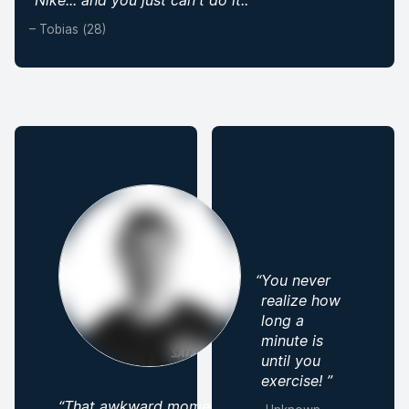
Nike... and you just can't do it..
”
–
Tobias (28)
“
You never
realize how
long a
minute is
until you
exercise!
”
“
That awkward moment