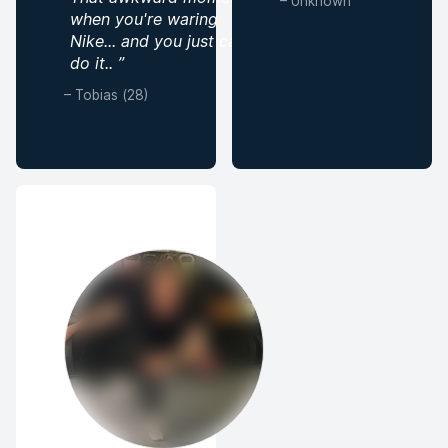
–
Unknown
when you're waring
Nike... and you just can't
do it..
”
–
Tobias (28)