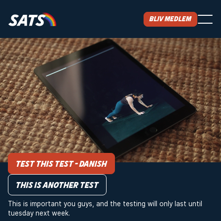
Bliv medlem
TESTING
INCLUDED
WE INVITE YOU TO
WITNESS THIS TEST OF A
HERO TODAY
In an attempt to change the design of the hero we
now need to test the new design.
Test this test - Danish
This is another test
This is important you guys, and the testing will only last until
tuesday next week.