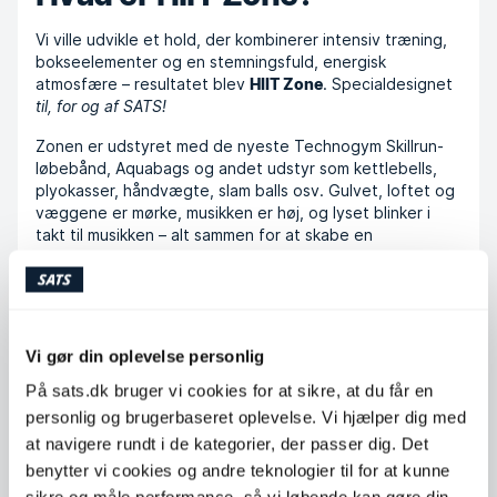
Vi ville udvikle et hold, der kombinerer intensiv træning,
bokseelementer og en stemningsfuld, energisk
atmosfære – resultatet blev
. Specialdesignet
HIIT Zone
til, for og af SATS!
Zonen er udstyret med de nyeste Technogym Skillrun-
løbebånd, Aquabags og andet udstyr som kettlebells,
plyokasser, håndvægte, slam balls osv. Gulvet, loftet og
væggene er mørke, musikken er høj, og lyset blinker i
takt til musikken – alt sammen for at skabe en
motiverende ramme, hvor du kan give den fuld gas.
Vi gør din oplevelse personlig
Let's HIIT it! 🔥
På sats.dk bruger vi cookies for at sikre, at du får en
Vi tilbyder tre forskellige hold i HIIT-zonen: HIIT Run & Box,
personlig og brugerbaseret oplevelse. Vi hjælper dig med
HIIT Run & Lift og HIIT Circuit. Alle hold findes som 30 min, 45
at navigere rundt i de kategorier, der passer dig. Det
min og 60 min hold.
benytter vi cookies og andre teknologier til for at kunne