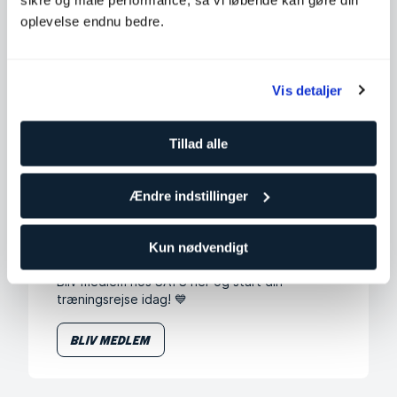
sikre og måle performance, så vi løbende kan gøre din
oplevelse endnu bedre.
HIIT Run & Box
HIIT Run & Lift
Vis detaljer
HIIT Circuit
Tillad alle
Ændre indstillinger
IKKE MEDLEM ENDNU?
Kun nødvendigt
Bliv medlem hos SATS her og start din
træningsrejse idag! 💙
Bliv medlem