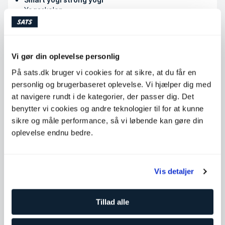
Yogaskolen
Køb klip
Vi gør din oplevelse personlig
På sats.dk bruger vi cookies for at sikre, at du får en
personlig og brugerbaseret oplevelse. Vi hjælper dig med
Tilgængelige timer
at navigere rundt i de kategorier, der passer dig. Det
benytter vi cookies og andre teknologier til for at kunne
Mandag
08:00 - 20:00
sikre og måle performance, så vi løbende kan gøre din
Tirsdag
08:00 - 20:00
oplevelse endnu bedre.
Onsdag
08:00 - 20:00
Torsdag
08:00 - 20:00
Vis detaljer
Fredag
08:00 - 20:00
Lørdag
Ikke tilgængelig
Tillad alle
Søndag
Ikke tilgængelig