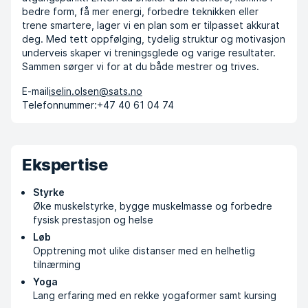
bedre form, få mer energi, forbedre teknikken eller
trene smartere, lager vi en plan som er tilpasset akkurat
deg. Med tett oppfølging, tydelig struktur og motivasjon
underveis skaper vi treningsglede og varige resultater.
Sammen sørger vi for at du både mestrer og trives.
E-mail
iselin.olsen@sats.no
Telefonnummer:
+47 40 61 04 74
Ekspertise
Styrke
Øke muskelstyrke, bygge muskelmasse og forbedre
fysisk prestasjon og helse
Løb
Opptrening mot ulike distanser med en helhetlig
tilnærming
Yoga
Lang erfaring med en rekke yogaformer samt kursing