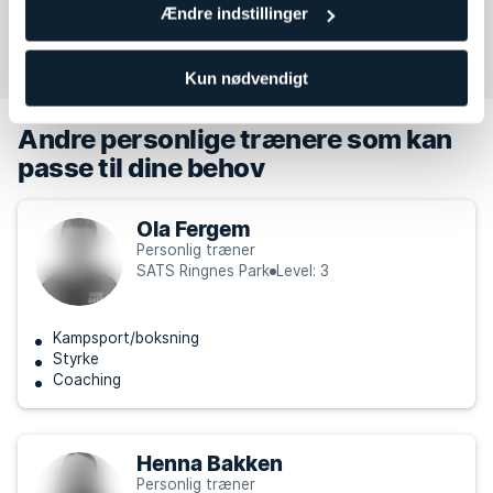
Ændre indstillinger
Kontakt Iselin Olsen
Kun nødvendigt
Andre personlige trænere som kan
passe til dine behov
Ola Fergem
Personlig træner
SATS Ringnes Park
Level: 3
Kampsport/boksning
Styrke
Coaching
Henna Bakken
Personlig træner