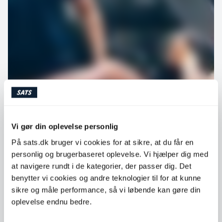
Vi gør din oplevelse personlig
Få tips fra vores personlige
På sats.dk bruger vi cookies for at sikre, at du får en
personlig og brugerbaseret oplevelse. Vi hjælper dig med
træner, Erik!
at navigere rundt i de kategorier, der passer dig. Det
benytter vi cookies og andre teknologier til for at kunne
Vores personlige træner, Erik, har lavet en workout på
sikre og måle performance, så vi løbende kan gøre din
kun 30 minutter, som er perfekt til en travl
eksamensperiode. Denne workout er designet med
oplevelse endnu bedre.
fokus på at få pulsen op og få mere energi. Se Erik vise
øvelserne, og prøv selv!