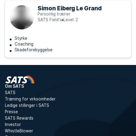
Simon Eiberg Le Grand
Personlig træner
SATS Field's
Level: 2
Styrke
Coaching
Skadeforebyggelse
Om SATS
SATS
Træning for virksomheder
Ledige stillinger i SATS
Presse
SATS Rewards
Investor
WhistleBlower