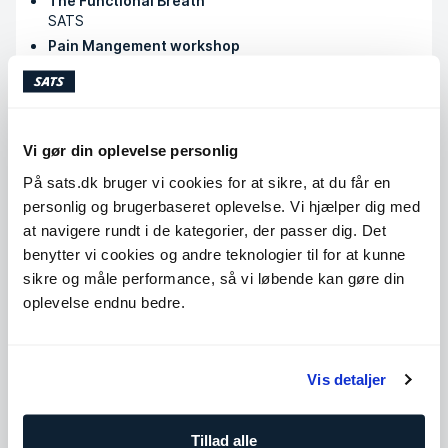
The Functional Breath
SATS
Pain Mangement workshop
Jacob Beermann - Maxer.dk
Basic Nutrition
Anders Nedergaard
Training & Pregnancy during and after
Vi gør din oplevelse personlig
Kristian Bradsted - MORtion
På sats.dk bruger vi cookies for at sikre, at du får en
personlig og brugerbaseret oplevelse. Vi hjælper dig med
at navigere rundt i de kategorier, der passer dig. Det
Køb klip
benytter vi cookies og andre teknologier til for at kunne
sikre og måle performance, så vi løbende kan gøre din
oplevelse endnu bedre.
Tilgængelige timer
Mandag
06:30 - 20:00
Vis detaljer
Tirsdag
06:30 - 20:00
Onsdag
06:30 - 20:00
Tillad alle