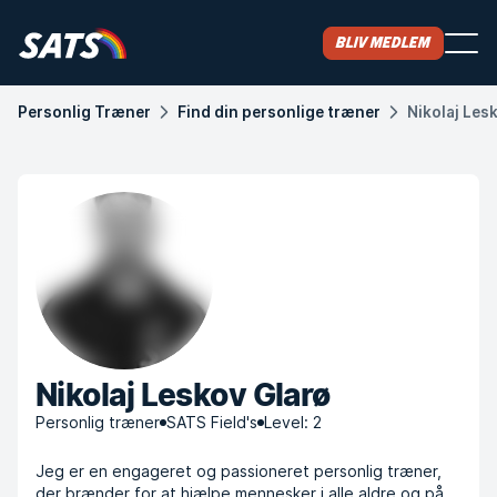
Bliv medlem
Personlig Træner
Find din personlige træner
Nikolaj Les
Nikolaj Leskov Glarø
Personlig træner
SATS Field's
Level: 2
Jeg er en engageret og passioneret personlig træner,
der brænder for at hjælpe mennesker i alle aldre og på