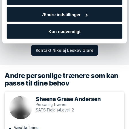
Torsdag
06:30 - 20:00
Fredag
06:30 - 20:00
Ændre indstillinger
Lørdag
06:30 - 20:00
Søndag
Ikke tilgængelig
Kun nødvendigt
Kontakt Nikolaj Leskov Glarø
Andre personlige trænere som kan
passe til dine behov
Sheena Graae Andersen
Personlig træner
SATS Field's
Level: 2
Vægtløftning